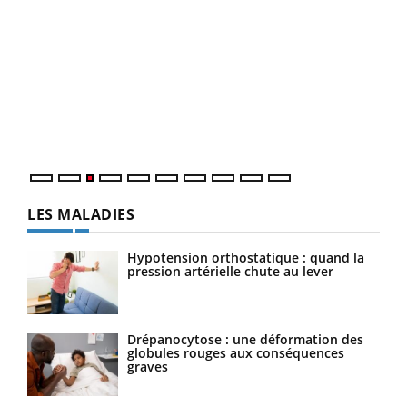
Ecz
You
pour
L'ét
Vaca
Nos 
LES MALADIES
Hypotension orthostatique : quand la
pression artérielle chute au lever
Drépanocytose : une déformation des
globules rouges aux conséquences
graves