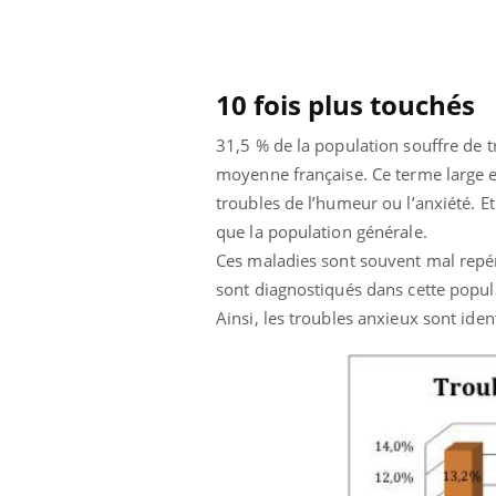
10 fois plus touchés
31,5 % de la population souffre de t
moyenne française. Ce terme large en
troubles de l’humeur ou l’anxiété. Et
que la population générale.
Ces maladies sont souvent mal repér
sont diagnostiqués dans cette popula
Ainsi, les troubles anxieux sont iden
prendre pour
Insuline & Charge mentale : et si on
Ecz
Youtube
You
Youtube
osait en parler??
pré
llard mental ou
En 2026, l'insuline dans le diabète de type 2
L'ét
tômes de la
reste entourée d'idées reçues chez les
ryth