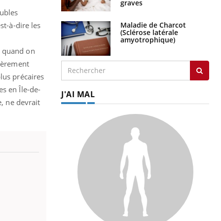
graves
oubles
st-à-dire les
Maladie de Charcot
(Sclérose latérale
amyotrophique)
s quand on
lièrement
lus précaires
s en Île-de-
J'AI MAL
, ne devrait