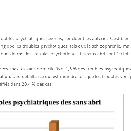
roubles psychiatriques sévères, concluent les auteurs. C’est bien 
globe les troubles psychotiques, tels que la schizophrénie, mais
 dans le cas des troubles psychotiques, les sans abri sont 10 foi
ées chez les sans domicile fixe. 1,5 % des troubles psychotique
tion. Une défaillance qui est moindre lorsque les troubles sont p
tifiés dans 20,4 % des cas.
éma Chronique des Mains : se
tube
Youtube
parer pour l’été !
é arrive… et avec lui, un tout nouveau
me de vie ! Vacances, plage, piscine,