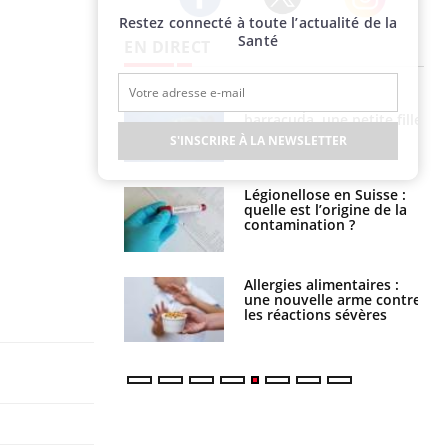
Restez connecté à toute l’actualité de la
Twitter
Facebook
Instagram
Santé
EN DIRECT
Mordue par un
Comment gérer le
barracuda, une petite fille
sommeil des enfants en
secourue grâce à un
vacances ?
S'INSCRIRE À LA NEWSLETTER
réflexe essentiel
Légionellose en Suisse :
Bilan prévention : ce que
quelle est l’origine de la
les kinés pourront
contamination ?
bientôt faire
Allergies alimentaires :
TDAH : quel est ce
une nouvelle arme contre
traitement autorisé aux
les réactions sévères
États-Unis ?