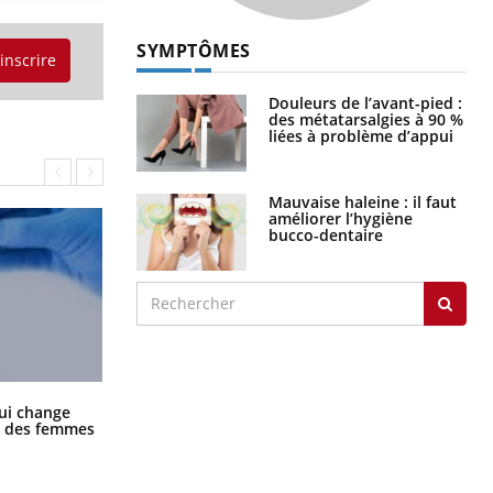
SYMPTÔMES
'inscrire
Douleurs de l’avant-pied :
des métatarsalgies à 90 %
liées à problème d’appui
Mauvaise haleine : il faut
améliorer l’hygiène
bucco-dentaire
La sieste empêche-t-elle de dormir
ui change
la nuit ?
ge des femmes