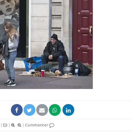
Grossesse et chaleur : ce
que dit la science
Le smartphone nuit-il à
l'apprentissage de la
lecture ?
Mordue par une tique en
vacances, elle reste dans
le coma pendant 42 jours
|
|
|
Commenter