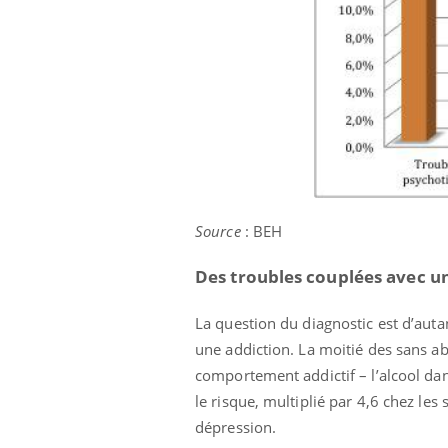
les ce qui la rend
patients comme parfois chez les soignants.
sole
sont
Source
: BEH
Des troubles couplées avec u
La question du diagnostic est d’auta
une addiction. La moitié des sans a
comportement addictif – l’alcool da
le risque, multiplié par 4,6 chez les
dépression.