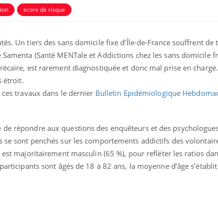
ion
score de risque
tés. Un tiers des sans domicile fixe d’Île-de-France souffrent de 
e Samenta (Santé MENTale et Addictions chez les sans domicile fra
récaire, est rarement diagnostiquée et donc mal prise en charge.
 étroit.
e ces travaux dans le dernier
Bulletin Epidémiologique Hebdoma
é de répondre aux questions des enquêteurs et des psychologues
s se sont penchés sur les comportements addictifs des volontaire
 est majoritairement masculin (65 %), pour refléter les ratios dan
 participants sont âgés de 18 à 82 ans, la moyenne d’âge s’établit