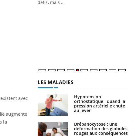
défis, mais ...
Un « jumeau numérique » pour
CO
Youtube
You
faciliter l’accès à la médecine
Youtube
Cou
préventive
nou
Un établissement lié à un groupe
bou
mutualiste innove en matière de bilan de
épi
santé : l'utilisation d'un « jumeau
numérique » permet ...
LES MALADIES
Hypotension
oexistent avec
orthostatique : quand la
pression artérielle chute
au lever
adie augmente
s la
Drépanocytose : une
déformation des globules
rouges aux conséquences