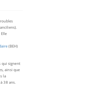
troubles
nciliens).
 Elle
daire
(BEH)
 qui signent
s, ainsi que
s la
 à 38 ans.