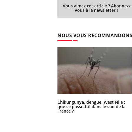
Vous aimez cet article ? Abonnez-
vous à la newsletter !
Eczéma Chronique des Mains :
Car
Youtube
You
Youtube
expliquer ma maladie
pré
NOUS VOUS RECOMMANDON
Il y a des sujets qui sont faciles à aborder...
Fati
d'autres non ! D'un côté, poser des
mêm
questions sur la maladie d'un proche c'est
care
montrer ...
...
Chikungunya, dengue, West Nile :
que se passe-t-il dans le sud de la
France ?