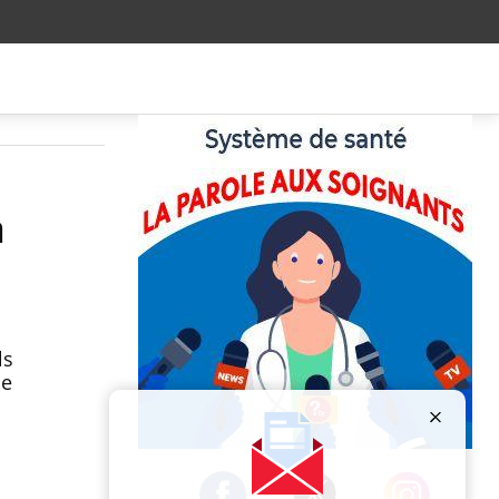
a
ls
le
Publicité