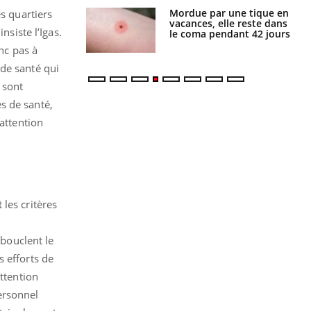
i manger moins
Mordue par une tique en
s quartiers
éines pourrait
vacances, elle reste dans
nsiste l’Igas.
ent être bénéfique
le coma pendant 42 jours
onc pas à
 de santé qui
 sont
s de santé,
 attention
les critères
 bouclent le
 efforts de
attention
ersonnel