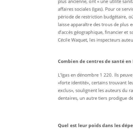
plus ancienne, ont « une utilité sani
affaires sociales (Igas). Pour ce serv
période de restriction budgétaire, où
laisse apparaître des trous de plus 
d’accès géographique, financier et s
Cécile Waquet, les inspecteurs aute
Combien de centres de santé en 
L’Igas en dénombre 1 220. Ils peuve
«forte identité», certains trouvant 
Chikungunya, dengue,
West Nile : que se passe-
exclus», soulignent les auteurs du 
t-il dans le sud de la
dentaires, un autre tiers prodigue d
France ?
Les médicaments GLP-1
protègent-ils aussi les os
?
Quel est leur poids dans les dépe