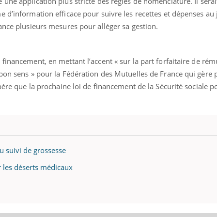
une application plus stricte des règles de nomenclature. Il sera
 d’information efficace pour suivre les recettes et dépenses au j
ance plusieurs mesures pour alléger sa gestion.
financement, en mettant l’accent « sur la part forfaitaire de rém
bon sens » pour la Fédération des Mutuelles de France qui gère 
spère que la prochaine loi de financement de la Sécurité sociale p
au suivi de grossesse
r les déserts médicaux