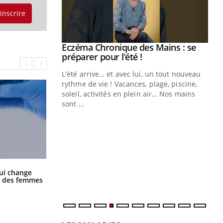
'inscrire
ale : et si on
Eczéma Chronique des Mains : se
Youtube
ube
Youtube
préparer pour l’été !
e diabète de type 2
L'été arrive… et avec lui, un tout nouveau
çues chez les
rythme de vie ! Vacances, plage, piscine,
ez les soignants.
soleil, activités en plein air… Nos mains
sont ...
Di
You
Le 
nom
dia
défi
La sieste empêche-t-elle de dormir
ui change
la nuit ?
ge des femmes