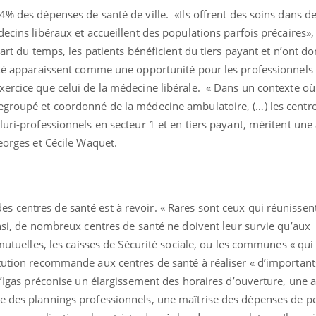
Pourquoi votre ventre
Pourquo
4% des dépenses de santé de ville. «Ils offrent des soins dans de
gâche-t-il les premiers
de prot
ecins libéraux et accueillent des populations parfois précaires», i
jours de vos vacances ?
finalem
part du temps, les patients bénéficient du tiers payant et n’ont d
anté apparaissent comme une opportunité pour les professionnels
xercice que celui de la médecine libérale. « Dans un contexte où
egroupé et coordonné de la médecine ambulatoire, (…) les centre
luri-professionnels en secteur 1 et en tiers payant, méritent une
Georges et Cécile Waquet.
centres de santé est à revoir. « Rares sont ceux qui réunissent 
insi, de nombreux centres de santé ne doivent leur survie qu’aux
 mutuelles, les caisses de Sécurité sociale, ou les communes « qui
tution recommande aux centres de santé à réaliser « d’importants
 L’Igas préconise un élargissement des horaires d’ouverture, une 
e des plannings professionnels, une maîtrise des dépenses de p