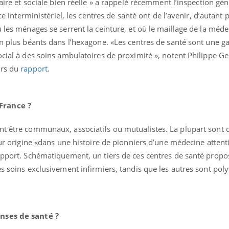
taire et sociale bien réelle » a rappelé récemment l’inspection gé
ice interministériel, les centres de santé ont de l’avenir, d’autant 
 les ménages se serrent la ceinture, et où le maillage de la médec
en plus béants dans l’hexagone. «Les centres de santé sont une g
ocial à des soins ambulatoires de proximité », notent Philippe Ge
urs du
rapport
.
France ?
nt être communaux, associatifs ou mutualistes. La plupart sont 
leur origine «dans une histoire de pionniers d’une médecine attent
La sieste empêche-t-elle
Fortes c
de dormir la nuit ?
pourquo
rapport. Schématiquement, un tiers de ces centres de santé propo
noyade g
es soins exclusivement infirmiers, tandis que les autres sont poly
VIH : la fin du comprimé
Le Viagr
tous les jours se profile-t-
freiner 
elle enfin ?
cancer ?
nses de santé ?