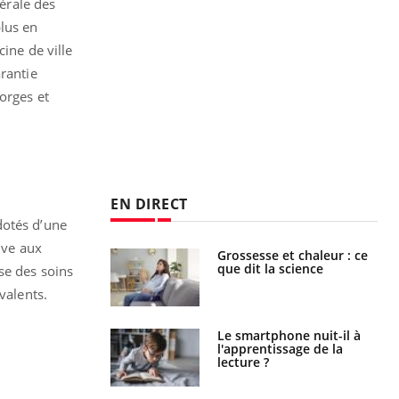
nérale des
plus en
ine de ville
arantie
orges et
EN DIRECT
dotés d’une
ive aux
haleurs :
Grossesse et chaleur : ce
i le risque de
que dit la science
se des soins
rimpe-t-il ?
valents.
a pourrait-il
Le smartphone nuit-il à
la propagation du
l'apprentissage de la
lecture ?