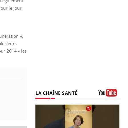
it également
our le jour.
unération ».
plusieurs
our 2014 « les
LA CHAÎNE SANTÉ
Youtube