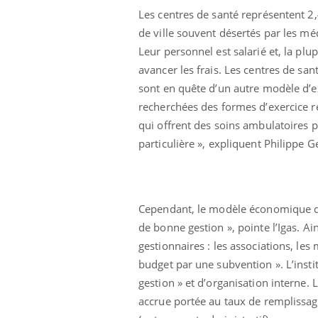
Cytomégalovirus : ce qui
Les centres de santé représentent 2,
change dans la prise en
de ville souvent désertés par les méd
charge des femmes
enceintes
Leur personnel est salarié et, la plu
avancer les frais. Les centres de s
sont en quête d’un autre modèle d’e
recherchées des formes d’exercice r
qui offrent des soins ambulatoires p
particulière », expliquent Philippe 
Cependant, le modèle économique des 
de bonne gestion », pointe l’Igas. A
gestionnaires : les associations, les
budget par une subvention ». L’insti
gestion » et d’organisation interne.
accrue portée au taux de remplissag