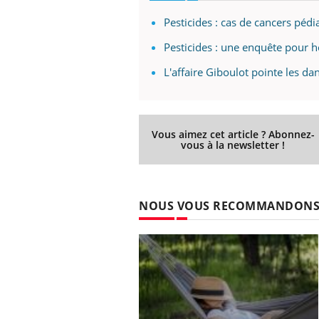
Pesticides : cas de cancers pé
Pesticides : une enquête pour h
Eczéma Chronique des Mains :
Car
Youtube
You
L'affaire Giboulot pointe les da
Youtube
expliquer ma maladie
pré
Il y a des sujets qui sont faciles à aborder...
Fati
d'autres non ! D'un côté, poser des
mêm
Vous aimez cet article ? Abonnez-
questions sur la maladie d'un proche c'est
care
vous à la newsletter !
montrer ...
...
NOUS VOUS RECOMMANDON