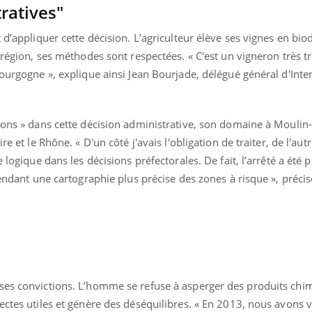
ratives"
Pourquoi manger moins
Mordue 
de protéines pourrait
vacances
finalement être bénéfique
le coma
 d’appliquer cette décision. L’agriculteur élève ses vignes en bi
 région, ses méthodes sont respectées. « C'est un vigneron très trè
Bourgogne », explique ainsi Jean Bourjade, délégué général d'Inter
ions » dans cette décision administrative, son domaine à Moulin
e et le Rhône. « D'un côté j'avais l'obligation de traiter, de l'autr
 logique dans les décisions préfectorales. De fait, l’arrêté a été 
tendant une cartographie plus précise des zones à risque », préci
ses convictions. L’homme se refuse à asperger des produits chi
ectes utiles et génère des déséquilibres. « En 2013, nous avons 