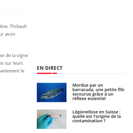
ône. Thibault
ur avoir
se de la vigne
s sur leurs
EN DIRECT
épartement le
e et chaleur : ce
Mordue par un
la science
barracuda, une petite fille
secourue grâce à un
réflexe essentiel
phone nuit-il à
Légionellose en Suisse :
tissage de la
quelle est l’origine de la
?
contamination ?