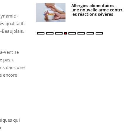
par une tique en
Allergies alimentaires :
, elle reste dans
une nouvelle arme contre
 pendant 42 jours
les réactions sévères
odynamie -
s qualitatif,
-Beaujolais,
-à-Vent se
e pas »,
pris dans une
se encore
miques qui
vu