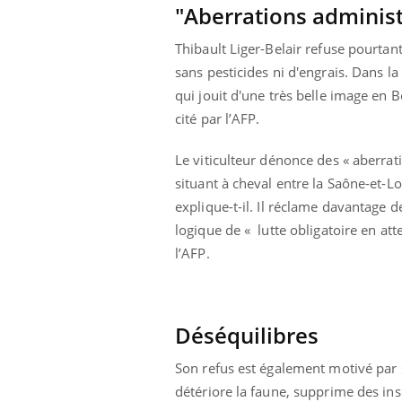
"Aberrations administ
Pourquoi votre ventre
gâche-t-il les premiers
jours de vos vacances ?
Thibault Liger-Belair refuse pourtant
sans pesticides ni d'engrais. Dans la
qui jouit d'une très belle image en 
cité par l’AFP.
Le viticulteur dénonce des « aberrat
situant à cheval entre la Saône-et-Loir
explique-t-il. Il réclame davantage de
logique de « lutte obligatoire en at
l’AFP.
Déséquilibres
Son refus est également motivé par 
détériore la faune, supprime des ins