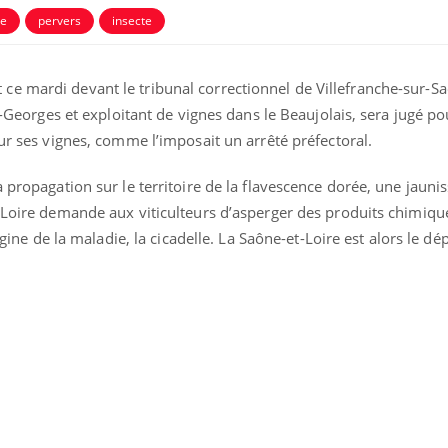
re
pervers
insecte
e mardi devant le tribunal correctionnel de Villefranche-sur-Sa
nt-Georges et exploitant de vignes dans le Beaujolais, sera jugé po
sur ses vignes, comme l’imposait un arrêté préfectoral.
 propagation sur le territoire de la flavescence dorée, une jaunis
-Loire demande aux viticulteurs d’asperger des produits chimique
rigine de la maladie, la cicadelle. La Saône-et-Loire est alors le d
Fortes chaleurs :
Grossess
pourquoi le risque de
que dit 
noyade grimpe-t-il ?
Le Viagra pourrait-il
Le smart
freiner la propagation du
l'appren
cancer ?
lecture 