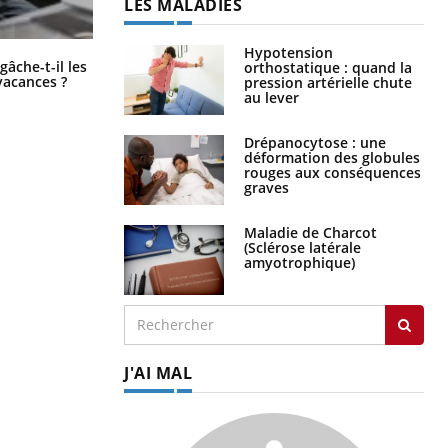
LES MALADIES
Hypotension
Fortes chaleurs : pourquoi le risque
âche-t-il les
orthostatique : quand la
de noyade grimpe-t-il ?
vacances ?
pression artérielle chute
au lever
Drépanocytose : une
déformation des globules
rouges aux conséquences
graves
Maladie de Charcot
(Sclérose latérale
amyotrophique)
J'AI MAL