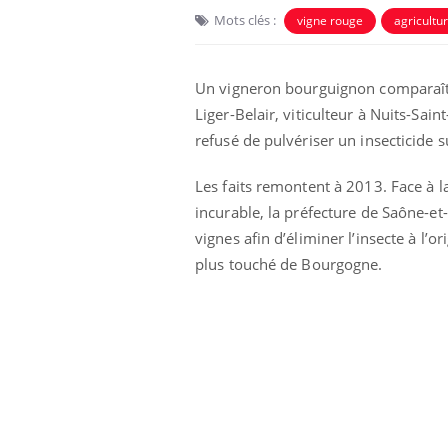
Mots clés :
vigne rouge
agricultu
Un vigneron bourguignon comparaît c
Liger-Belair, viticulteur à Nuits-Sai
refusé de pulvériser un insecticide 
Les faits remontent à 2013. Face à la
incurable, la préfecture de Saône-et
vignes afin d’éliminer l’insecte à l’o
plus touché de Bourgogne.
La sieste empêche-t-elle
de dormir la nuit ?
VIH : la fin du comprimé
tous les jours se profile-t-
elle enfin ?