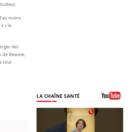
iculteur.
 d'au moins
3 « le
perger des
ès de Beaune,
la cour
LA CHAÎNE SANTÉ
Youtube