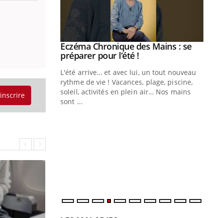
ale : et si on
Eczéma Chronique des Mains : se
Youtube
ube
Youtube
préparer pour l’été !
e diabète de type 2
L'été arrive… et avec lui, un tout nouveau
çues chez les
rythme de vie ! Vacances, plage, piscine,
ez les soignants.
soleil, activités en plein air… Nos mains
'inscrire
sont ...
Di
You
Le 
nom
dia
défi