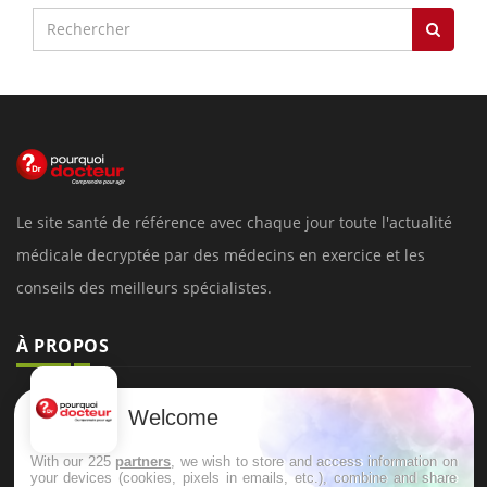
Le site santé de référence avec chaque jour toute l'actualité
médicale decryptée par des médecins en exercice et les
conseils des meilleurs spécialistes.
À PROPOS
Données personnelles et cookies
Welcome
Qui sommes-nous
With our 225
partners
, we wish to store and access information on
Conditions d'utilisation
your devices (cookies, pixels in emails, etc.), combine and share