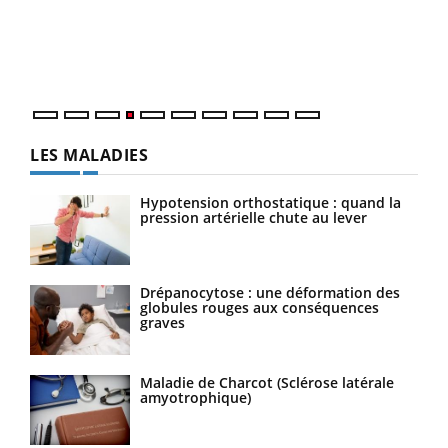
Le 
pers
ques
LES MALADIES
Hypotension orthostatique : quand la
pression artérielle chute au lever
Drépanocytose : une déformation des
globules rouges aux conséquences
graves
Maladie de Charcot (Sclérose latérale
amyotrophique)