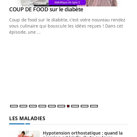
Youtube
cès
COUP DE FOOD sur le diabète
Youtube
Coup de food sur le diabète, c'est votre nouveau rendez-
 en
vous culinaire qui bouscule les idées reçues ! Dans cet
u
épisode, une ...
Qua
You
"Les
trav
DRH 
LES MALADIES
Hypotension orthostatique : quand la