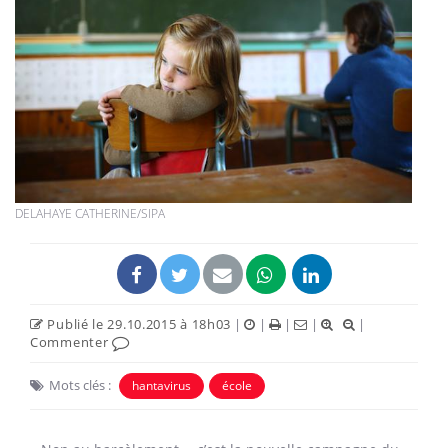
DELAHAYE CATHERINE/SIPA
Publié le 29.10.2015 à 18h03
|
|
|
|
|
Commenter
Mots clés :
hantavirus
école