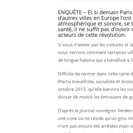
ENQUÊTE – Et si demain Paris r
d’autres villes en Europe l’ont 
atmosphérique et sonore, se t
santé, il ne suffit pas d’ouvr
acteurs de cette révolution.
Si vous n’aimez pas les voitures et la
nous verrons comment certaines villes
de longue haleine qui a bénéficié à l
Difficile de rentrer dans cette cart
(Partis travailliste, socialiste et éc
 oublier les
Chikungunya, dengue,
octobre 2015, qu’elle bannira les vo
n vacances ?
West Nile : que se passe-
t-il dans le sud de la
diviser de moitié les émissions de g
France ?
D’après le journal norvégien Verdens 
 connectés :
Les médicaments GLP-1
le travail
protègent-ils aussi les os
une zone où ne réside qu’un gros mi
de plus en plus
?
soirées
n’ont pas encore été arrêtées mais c