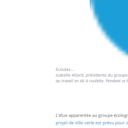
ale : et si on
Eczéma Chronique des Mains : se
Dia
Youtube
You
ube
Youtube
préparer pour l’été !
Le 
 diabète de type 2
L'été arrive… et avec lui, un tout nouveau
nom
ues chez les
rythme de vie ! Vacances, plage, piscine,
diab
ez les soignants.
soleil, activités en plein air… Nos mains
défi
sont ...
Ecoutez...
Isabelle Attard,
présidente du groupe 
au travail en ski à roulette. Pendant ce
L’élue apparentée au groupe écologi
projet de ville verte est prévu pour