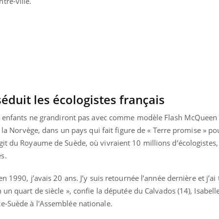
tre-ville.
Pourquoi votre ventre
Pourquo
gâche-t-il les premiers
de prot
jours de vos vacances ?
finalem
séduit les écologistes français
les enfants ne grandiront pas avec comme modèle Flash McQueen
e la Norvège, dans un pays qui fait figure de « Terre promise » po
it du Royaume de Suède, où vivraient 10 millions d’écologistes, 
s.
 en 1990, j’avais 20 ans. J’y suis retournée l’année dernière et j’ai
un quart de siècle », confie la députée du Calvados (14), Isabelle
e-Suède à l'Assemblée nationale.