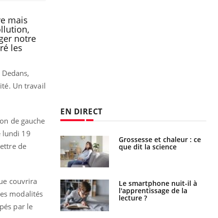
ve mais
llution,
ger notre
ré les
». Dedans,
té. Un travail
EN DIRECT
tion de gauche
e lundi 19
haleurs :
Grossesse et chaleur : ce
ettre de
i le risque de
que dit la science
rimpe-t-il ?
que couvrira
a pourrait-il
Le smartphone nuit-il à
la propagation du
l'apprentissage de la
Les modalités
lecture ?
pés par le