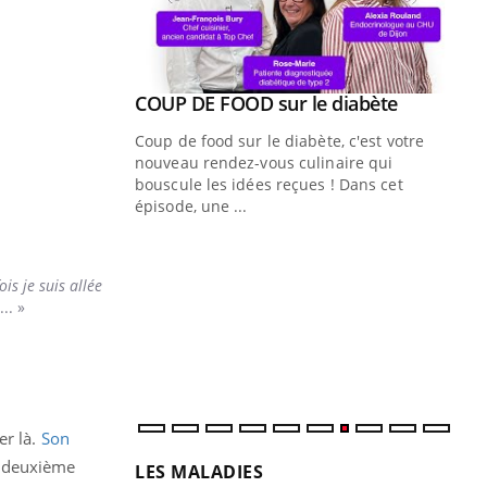
Youtube
ue » pour
COUP DE FOOD sur le diabète
Youtube
médecine
Coup de food sur le diabète, c'est votre
nouveau rendez-vous culinaire qui
n groupe
bouscule les idées reçues ! Dans cet
ière de bilan de
épisode, une ...
« jumeau
Qu
You
êtr
is je suis allée
"Le
... »
qua
Doc
dir
er là.
Son
la deuxième
LES MALADIES