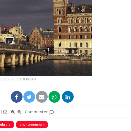
OCK/SUPERSTOCK/SIPA
|
|
|
Commenter
rébrale
environnement