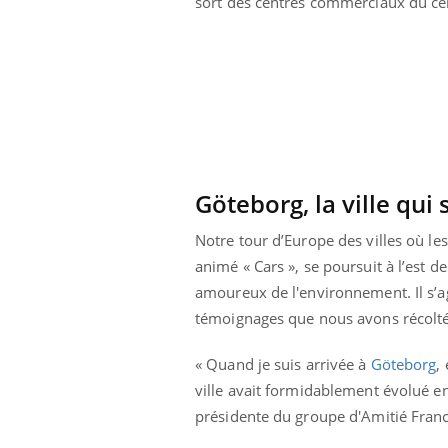
sort des centres commerciaux du cen
olorectal : une
Cytomégalovirus : ce qui
e simple aurait
change dans la prise en
a donne au Pays
charge des femmes
enceintes
Göteborg, la ville qui 
Notre tour d’Europe des villes où 
animé « Cars », se poursuit à l’est d
amoureux de l'environnement. Il s’ag
témoignages que nous avons récolté
« Quand je suis arrivée à
Göteborg
,
ville avait formidablement évolué en 
présidente du groupe d'Amitié Franc