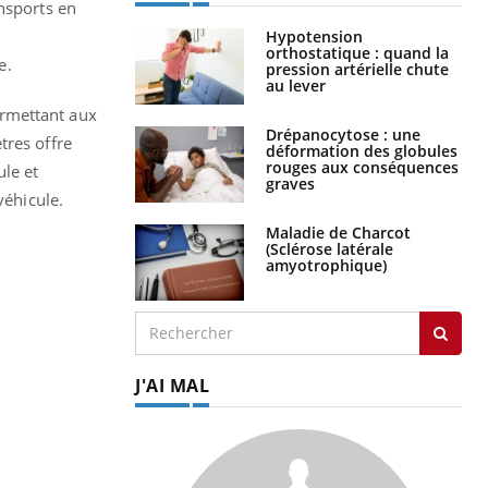
nsports en
Hypotension
orthostatique : quand la
e.
pression artérielle chute
au lever
ermettant aux
Drépanocytose : une
tres offre
déformation des globules
rouges aux conséquences
ule et
graves
véhicule.
Maladie de Charcot
(Sclérose latérale
amyotrophique)
J'AI MAL