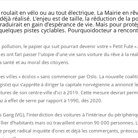
oulait en vélo ou au tout électrique. La Mairie en rê
déjà réalisé. L’enjeu est de taille, la réduction de la po
raduirait en gain d’espérance de vie. Mais pour proté
ir quelques pistes cyclables. Pourquoidocteur a rencont
 pollution, le papier qui suit pourrait devenir votre « Petit Futé 
 ont fait passer l’utopie d’une vie sans voiture du rêve à la réali
a santé et au moral des citoyens.
e des villes « écolos » sans commencer par Oslo. La nouvelle coali
ologiste) qui s’apprête à diriger la capitale norvégienne a annoncé l
La sieste empêche-t-elle
Fortes c
itures de son centre-ville d’ici à 2019. Cette mesure devrait perm
de dormir la nuit ?
pourquo
noyade g
az à effet de serre par rapport à 1990, dès 2020.
Gang (VG), l’interdiction des voitures à l’intérieur du périphéri
VIH : la fin du comprimé
Le Viagr
tous les jours se profile-t-
freiner 
llier d’habitants mais où travaillent environ 90 000 personnes. 
elle enfin ?
cancer ?
e projet radical inquiète d’ores et déjà les commerçants, préoccu