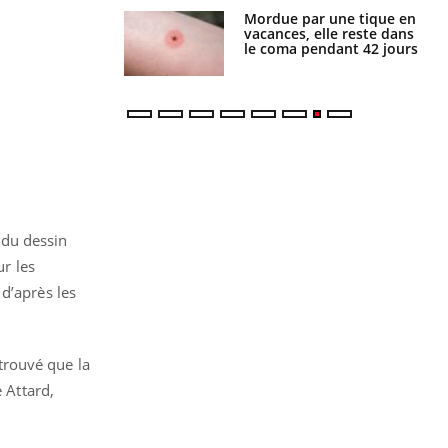
i manger moins
Mordue par une tique en
éines pourrait
vacances, elle reste dans
ent être bénéfique
le coma pendant 42 jours
 du dessin
ur les
d’après les
 trouvé que la
 Attard,