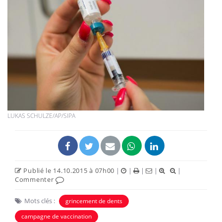
LUKAS SCHULZE/AP/SIPA
Publié le 14.10.2015 à 07h00
|
|
|
|
|
Commenter
Mots clés :
grincement de dents
campagne de vaccination