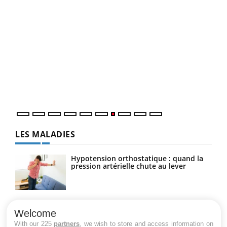
Qua
You
"Les
trav
DRH 
LES MALADIES
Hypotension orthostatique : quand la
pression artérielle chute au lever
Drépanocytose : une déformation des
globules rouges aux conséquences
Welcome
graves
With our 225
partners
, we wish to store and access information on