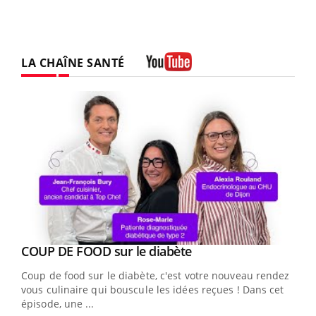
LA CHAÎNE SANTÉ
Youtube
Youtube
cès
COUP DE FOOD sur le diabète
Youtube
Coup de food sur le diabète, c'est votre nouveau rendez-
 en
vous culinaire qui bouscule les idées reçues ! Dans cet
u
épisode, une ...