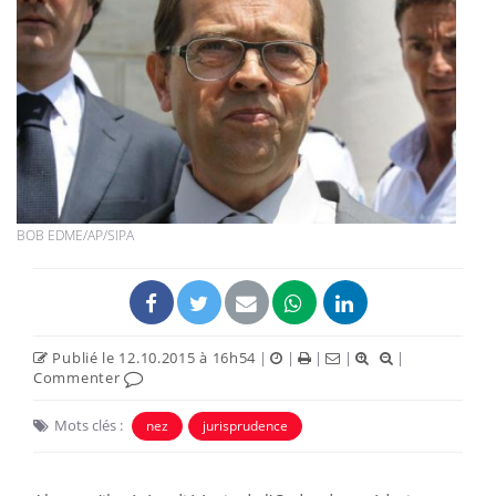
BOB EDME/AP/SIPA
Publié le 12.10.2015 à 16h54
|
|
|
|
|
Commenter
Mots clés :
nez
jurisprudence