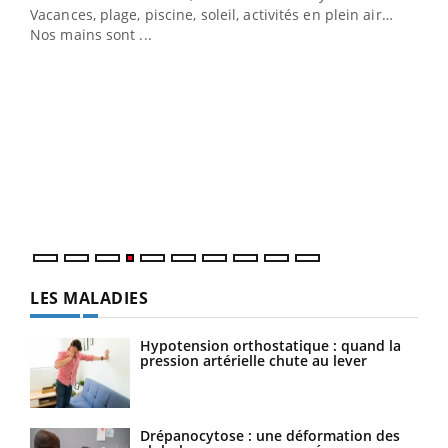
Vacances, plage, piscine, soleil, activités en plein air…
Nos mains sont ...
Dia
You
Le 
pers
ques
LES MALADIES
Hypotension orthostatique : quand la
pression artérielle chute au lever
Drépanocytose : une déformation des