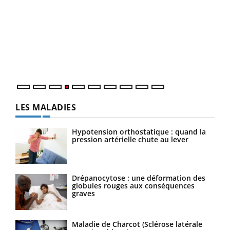
Dia
You
Le 
pers
ques
LES MALADIES
Hypotension orthostatique : quand la
pression artérielle chute au lever
Drépanocytose : une déformation des
globules rouges aux conséquences
graves
Maladie de Charcot (Sclérose latérale