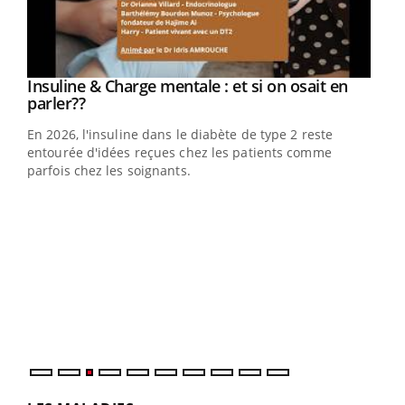
Youtube
Insuline & Charge mentale : et si on osait en
Youtube
Youtube
parler??
En 2026, l'insuline dans le diabète de type 2 reste
entourée d'idées reçues chez les patients comme
parfois chez les soignants.
Ecz
You
pour
L'ét
Vaca
Nos 