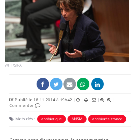
WITT/SIPA
Publié le 18.11.2014 à 19h42
|
|
|
|
|
Commenter
Mots clés :
antibiotique
ANSM
antibiorésistance
Comme dans d'autres pays, la consommation