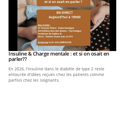
Insuline & Charge mentale : et si on osait en
Youtube
Youtube
parler??
En 2026, l'insuline dans le diabète de type 2 reste
entourée d'idées reçues chez les patients comme
parfois chez les soignants.
Ecz
You
pour
L'ét
Vaca