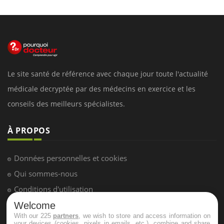
Le site santé de référence avec chaque jour toute l'actualité
médicale decryptée par des médecins en exercice et les
conseils des meilleurs spécialistes.
À PROPOS
Données personnelles et cookies
Qui sommes-nous
Conditions d'utilisation
Plan du site
Welcome
With our 225
partners
, we wish to store and access information on
Mentions Légales
your devices (cookies, pixels in emails, etc.), combine and share