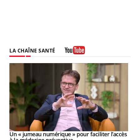
LA CHAÎNE SANTÉ
Youtube
Un « jumeau numérique » pour faciliter l’accès
Youtube
Youtube