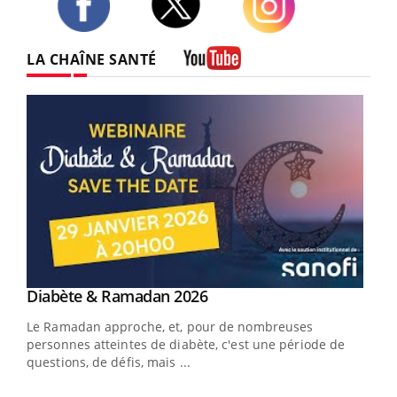
Twitter
Facebook
Instagram
LA CHAÎNE SANTÉ
Youtube
Youtube
Diabète & Ramadan 2026
Youtube
Le Ramadan approche, et, pour de nombreuses
vie !
personnes atteintes de diabète, c'est une période de
…
questions, de défis, mais ...