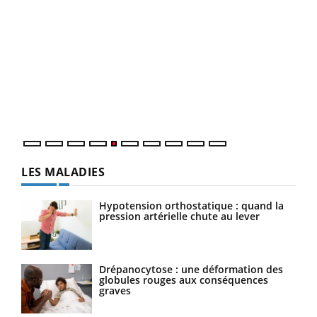
Un 
You
à l
Un é
mati
numé
LES MALADIES
Hypotension orthostatique : quand la
pression artérielle chute au lever
Drépanocytose : une déformation des
globules rouges aux conséquences
graves