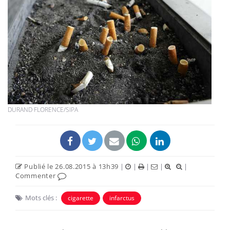
DURAND FLORENCE/SIPA
Publié le 26.08.2015 à 13h39
|
|
|
|
|
Commenter
Mots clés :
cigarette
infarctus