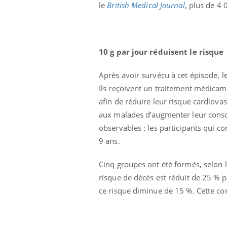
le
British Medical Journal
, plus de 4 
10 g par jour réduisent le risque
Après avoir survécu à cet épisode, l
Ils reçoivent un traitement médicamen
Ecz
You
afin de réduire leur risque cardiovasc
exp
aux malades d’augmenter leur consom
Il y
observables : les participants qui 
d'au
9 ans.
ques
mont
Cinq groupes ont été formés, selon 
risque de décès est réduit de 25 % p
ce risque diminue de 15 %. Cette co