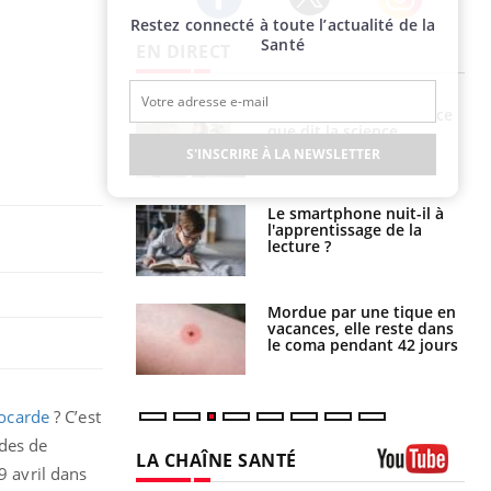
Restez connecté à toute l’actualité de la
Twitter
Facebook
Instagram
Santé
EN DIRECT
haleurs :
Grossesse et chaleur : ce
i le risque de
que dit la science
rimpe-t-il ?
S'INSCRIRE À LA NEWSLETTER
a pourrait-il
Le smartphone nuit-il à
la propagation du
l'apprentissage de la
lecture ?
i manger moins
Mordue par une tique en
éines pourrait
vacances, elle reste dans
ent être bénéfique
le coma pendant 42 jours
yocarde
? C’est
udes de
LA CHAÎNE SANTÉ
9 avril dans
Youtube