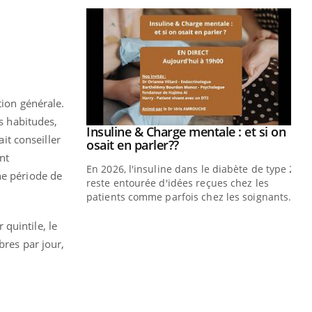
tion générale.
es habitudes,
prendre pour
Insuline & Charge mentale : et si on
Youtube
ait conseiller
Youtube
osait en parler??
nt
illard mental ou
En 2026, l'insuline dans le diabète de type 2
ne période de
ptômes de la
reste entourée d'idées reçues chez les
ples ce qui la rend
patients comme parfois chez les soignants.
Ec
You
quintile, le
pré
bres par jour,
L'é
ryt
sol
sont