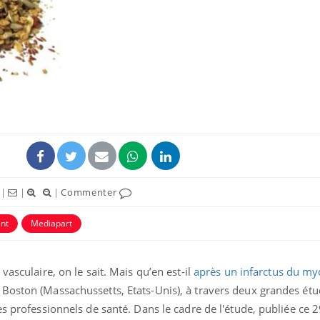
La sieste empêche-t-elle
Fortes c
de dormir la nuit ?
pourquo
noyade g
VIH : la fin du comprimé
Le Viagr
tous les jours se profile-t-
freiner 
elle enfin ?
cancer ?
|
|
|
Commenter
Pourquoi votre ventre
Pourquo
gâche-t-il les premiers
de prot
nt
Mediapart
jours de vos vacances ?
finalem
vasculaire, on le sait. Mais qu’en est-il
après un infarctus du m
Boston (Massachussetts, Etats-Unis), à travers deux grandes ét
es professionnels de santé. Dans le cadre de l'étude, publiée ce 2