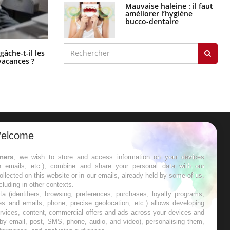
Mauvaise haleine : il faut
améliorer l’hygiène
bucco-dentaire
Fortes chaleurs : pourquoi le risque
âche-t-il les
de noyade grimpe-t-il ?
vacances ?
elcome
ER
tners
, we wish to store and access information on your devices
in emails, etc.), combine and share your personal data with our
s les semaines les meilleures
ollected on this website or in our emails, already held by some of us,
ncluding in other contexts.
ta (identifiers, browsing, preferences, purchases, loyalty programs,
es and emails, phone, precise geolocation, etc.) allows developing
ervices, content, commercial offers and ads across your devices and
 by email, post, SMS, phone, audio, and video), personalising them,