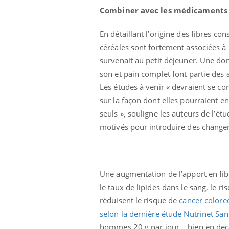
Combiner avec les médicaments
En détaillant l’origine des fibres co
céréales sont fortement associées à
survenait au petit déjeuner. Une don
son et pain complet font partie des a
Les études à venir « devraient se c
sur la façon dont elles pourraient e
seuls », souligne les auteurs de l’étu
motivés pour introduire des change
Une augmentation de l’apport en fib
le taux de lipides dans le sang, le ri
réduisent le risque de
cancer colorec
selon la dernière étude Nutrinet San
hommes 20 g par jour… bien en deç