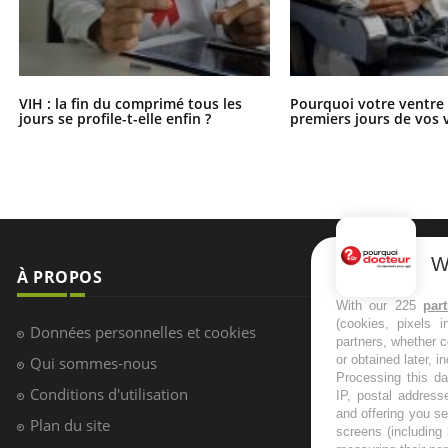
VIH : la fin du comprimé tous les
Pourquoi votre ventre g
jours se profile-t-elle enfin ?
premiers jours de vos 
W
À PROPOS
NEWSLETT
With our 225
par
(cookies, pixels 
Recevez toute
Données personnelles et cookies
partners, whether c
infos santé
or obtained later, i
Qui sommes-nous
Processing this da
Conditions d'utilisation
IP, postal address
and offering you s
Plan du site
screens (including