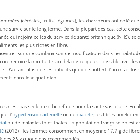
nsommées (céréales, fruits, légumes), les chercheurs ont noté que
 une survie sur le long terme. Dans la plupart des cas, cette co
née qui rejoint celles du service de santé britannique (NHS), sel
liments les plus riches en fibre.
oncentrer sur une combinaison de modifications dans les habitude
ncore réduire la mortalité, au-delà de ce qui est possible avec l
de. D’autant plus que les patients qui ont souffert d’un infarctus 
ments dans leur quotidien.
res n’est pas seulement bénéfique pour la santé vasculaire. En p
sque d’
hypertension artérielle
ou de
diabète
, les fibres améliorent
tal
ou de maladies intestinales. La population française en est e
té
(2012) : les femmes consomment en moyenne 17,7 g de fibres
à des 25 g quotidiens recommandés.