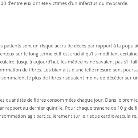
000 d’entre eux ont été victimes d'un infarctus du myocarde.
es patients sont un risque accru de décès par rapport à la popula
teux sur le long terme et il est crucial qu’ils modifient certain
éma Chronique des Mains :
Carence en fer : com
tube
Youtube
ulaire. Jusqu’à aujourd’hui, les médecins ne savaient pas s’il fall
Youtube
Youtube
liquer ma maladie
prévenir
mation de fibres. Les bienfaits d’une telle mesure sont pourta
 a des sujets qui sont faciles à aborder...
Fatigue, irritabilité, brou
consommaient le plus de fibres risquaient moins de décéder sur u
tres non ! D'un côté, poser des
même alopécie… Les sym
tions sur la maladie d'un proche c'est
carence en fer sont multi
rer ...
...
les quantités de fibres consommées chaque jour. Dans le premier 
ar rapport au dernier quintile. Pour chaque tranche de 10 g de fi
nsommation agit particulièrement sur le risque cardiovasculaire.