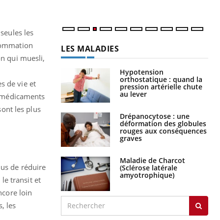
 seules les
nsommation
LES MALADIES
on qui muesli,
Hypotension
orthostatique : quand la
s de vie et
pression artérielle chute
au lever
es médicaments
sont les plus
Drépanocytose : une
déformation des globules
rouges aux conséquences
graves
Maladie de Charcot
lus de réduire
(Sclérose latérale
amyotrophique)
 le transit et
ncore loin
, les