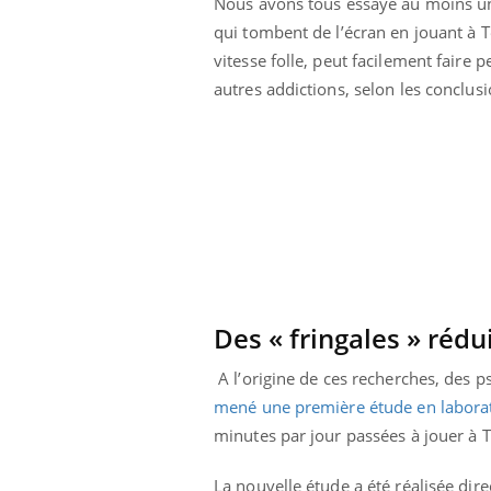
Nous avons tous essayé au moins une
qui tombent de l’écran en jouant à T
vitesse folle, peut facilement faire 
autres addictions, selon les conclus
lovirus : ce qui
Pourquoi votre ventre
ans la prise en
gâche-t-il les premiers
Des « fringales » rédu
des femmes
jours de vos vacances ?
s
A l’origine de ces recherches, des 
mené une première étude en laborat
e empêche-t-elle
Fortes chaleurs :
 la nuit ?
pourquoi le risque de
minutes par jour passées à jouer à Te
noyade grimpe-t-il ?
La nouvelle étude a été réalisée dire