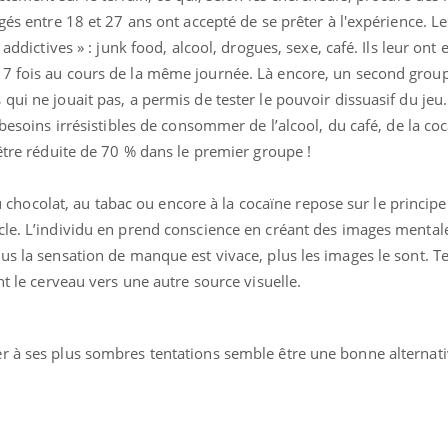
Le smartphone nuit-il à
âgés entre 18 et 27 ans ont accepté de se prêter à l'expérience. L
l'apprentissage de la
 addictives » : junk food, alcool, drogues, sexe, café. Ils leur ont 
lecture ?
 7 fois au cours de la même journée. Là encore, un second grou
qui ne jouait pas, a permis de tester le pouvoir dissuasif du jeu.
 besoins irrésistibles de consommer de l’alcool, du café, de la co
 être réduite de 70 % dans le premier groupe !
 au chocolat, au tabac ou encore à la cocaïne repose sur le principe
cle. L’individu en prend conscience en créant des images mental
us la sensation de manque est vivace, plus les images le sont. Te
nt le cerveau vers une autre source visuelle.
r à ses plus sombres tentations semble être une bonne alternat