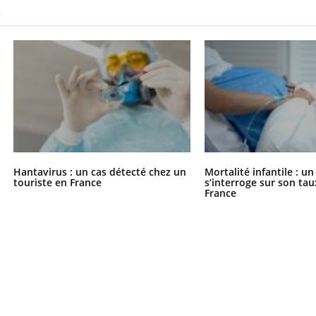
S
« jumeau numérique » pour
tube
iliter l’accès à la médecine
Youtube
ventive
établissement lié à un groupe
ualiste innove en matière de bilan de
é : l'utilisation d'un « jumeau
érique » permet ...
Hantavirus : un cas détecté chez un
Mortalité infantile : u
touriste en France
s’interroge sur son tau
France