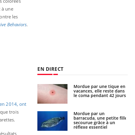
s colorées
t à une
ontre les
ive Behaviors
.
EN DIRECT
Mordue par une tique en
Allergies alimentaires :
vacances, elle reste dans
une nouvelle arme contre
le coma pendant 42 jours
les réactions sévères
en 2014, ont
que trois
Mordue par un
Comment gérer le
barracuda, une petite fille
sommeil des enfants en
arettes.
secourue grâce à un
vacances ?
réflexe essentiel
résultats