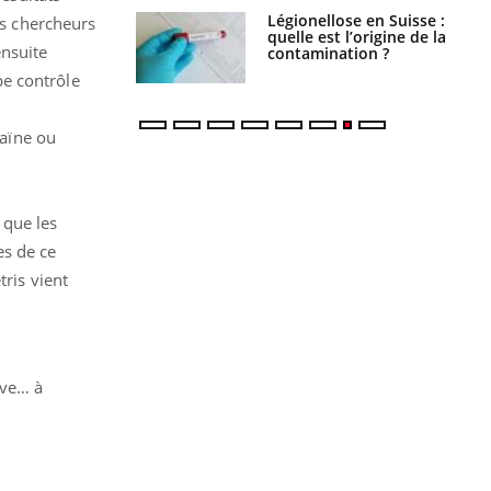
Légionellose en Suisse :
Bilan prévention : ce que
es chercheurs
quelle est l’origine de la
les kinés pourront
ensuite
contamination ?
bientôt faire
pe contrôle
caïne ou
 que les
es de ce
tris vient
ive… à