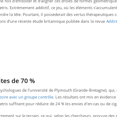
 fois d’emboîter et d’aligner ces drôles de formes géométrique
etris. Extrèmement addictif, ce jeu, où les éléments s'accumulen
perdre la tête. Pourtant, il possèderait des vertus thérapeutiques c
ions d’une récente étude britannique publiée dans la revue
Addict
Pourquoi manger moins
de protéines pourrait
ites de 70 %
finalement être bénéfique
psychologues de l’université de Plymouth (Grande-Bretagne), qui,
oire avec un groupe contrôle.
Les résultats ont mis en évidence 
Grossesse et chaleur : ce
que dit la science
tris suffisent pour réduire de 24 % les envies d'en-cas ou de cig
ctement sur le terrain, ce qui, selon les chercheurs, procure des 