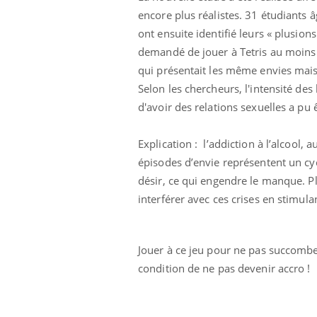
 fin du comprimé
Le Viagra pourrait-il
encore plus réalistes. 31 étudiants 
jours se profile-t-
freiner la propagation du
ont ensuite identifié leurs « plusions
n ?
cancer ?
demandé de jouer à Tetris au moins
qui présentait les même envies mais 
Selon les chercheurs, l'intensité des
d'avoir des relations sexuelles a pu
Explication : l’addiction à l’alcool,
épisodes d’envie représentent un cy
désir, ce qui engendre le manque. Pl
interférer avec ces crises en stimula
Jouer à ce jeu pour ne pas succombe
condition de ne pas devenir accro !