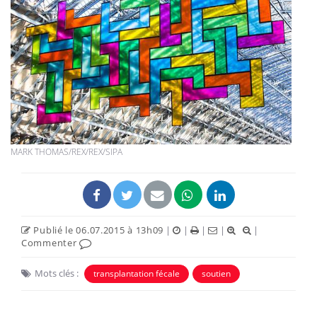
MARK THOMAS/REX/REX/SIPA
Publié le 06.07.2015 à 13h09
|
|
|
|
|
Commenter
Mots clés :
transplantation fécale
soutien