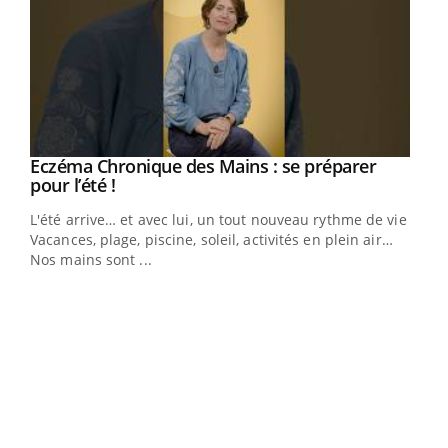
Eczéma Chronique des Mains : se préparer
Youtube
Youtube
pour l’été !
L'été arrive… et avec lui, un tout nouveau rythme de vie !
Vacances, plage, piscine, soleil, activités en plein air…
Nos mains sont ...
Dia
You
Le 
pers
ques