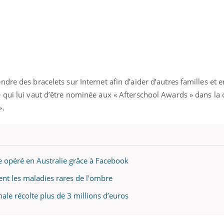
dre des bracelets sur Internet afin d’aider d’autres familles et e
 qui lui vaut d’être nominée aux « Afterschool Awards » dans la 
».
e opéré en Australie grâce à Facebook
nt les maladies rares de l'ombre
ale récolte plus de 3 millions d’euros
ence en fer : comprendre pour
tube
Youtube
venir