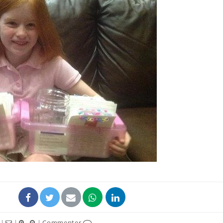
|
|
|
Commenter