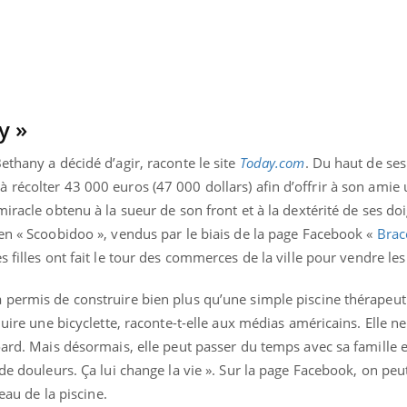
Pourquoi votre ventre
Pourquo
gâche-t-il les premiers
de prot
jours de vos vacances ?
finalem
y »
thany a décidé d’agir, raconte le site
Today.com
. Du haut de ses
récolter 43 000 euros (47 000 dollars) afin d’offrir à son amie 
iracle obtenu à la sueur de son front et à la dextérité de ses doi
en « Scoobidoo », vendus par le biais de la page Facebook «
Brac
s filles ont fait le tour des commerces de la ville pour vendre le
 permis de construire bien plus qu’une simple piscine thérapeut
duire une bicyclette, raconte-t-elle aux médias américains. Elle n
oard. Mais désormais, elle peut passer du temps avec sa famille e
de douleurs. Ça lui change la vie ». Sur la page Facebook, on peut
’eau de la piscine.