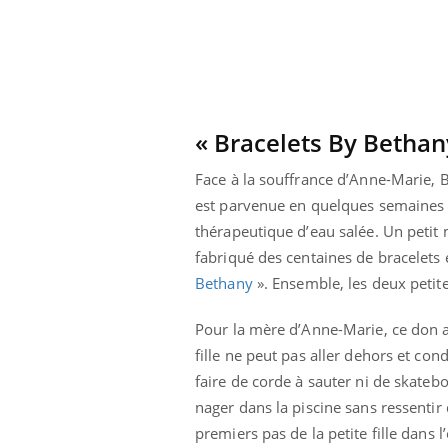
Cytomégalovirus : ce qui
change dans la prise en
charge des femmes
enceintes
« Bracelets By Bethan
Face à la souffrance d’Anne-Marie, Be
est parvenue en quelques semaines à 
thérapeutique d’eau salée. Un petit m
fabriqué des centaines de bracelets 
Bethany
». Ensemble, les deux petite
Pour la mère d’Anne-Marie, ce don a
fille ne peut pas aller dehors et con
faire de corde à sauter ni de skateb
nager dans la piscine sans ressentir 
premiers pas de la petite fille dans l