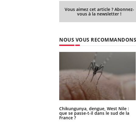
Fati
Vous aimez cet article ? Abonnez-
mêm
vous à la newsletter !
care
...
Eczéma Chronique des Mains :
Youtube
Youtube
expliquer ma maladie
NOUS VOUS RECOMMANDON
Il y a des sujets qui sont faciles à aborder...
d'autres non ! D'un côté, poser des
questions sur la maladie d'un proche c'est
montrer ...
Chikungunya, dengue, West Nile :
que se passe-t-il dans le sud de la
France ?