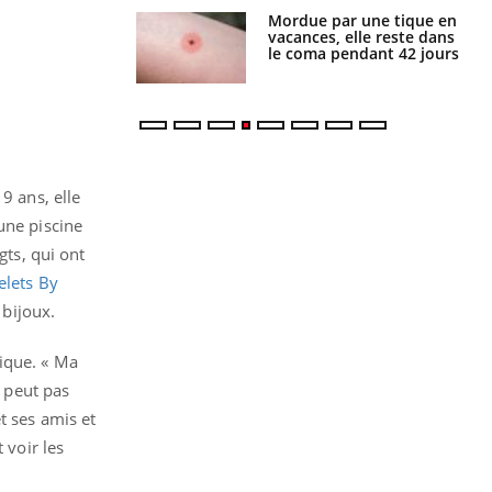
i manger moins
Mordue par une tique en
éines pourrait
vacances, elle reste dans
ent être bénéfique
le coma pendant 42 jours
 9 ans, elle
une piscine
gts, qui ont
elets By
s bijoux.
ique. « Ma
e peut pas
t ses amis et
 voir les