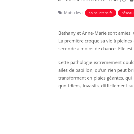
Mots clés :
soins intensifs
réseau
Bethany et Anne-Marie sont amies. Ce
La première croque sa vie à pleines
seconde a moins de chance. Elle est 
Cette pathologie extrêmement doulour
ailes de papillon, qu’un rien peut b
transforment en plaies géantes, qui 
quotidiens, invasifs, difficilement s
Chikungunya, dengue,
West Nile : que se passe-
t-il dans le sud de la
France ?
Les médicaments GLP-1
protègent-ils aussi les os
?