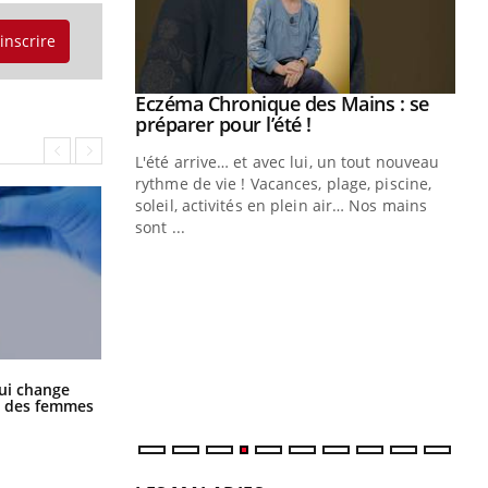
'inscrire
ale : et si on
Eczéma Chronique des Mains : se
Youtube
ube
Youtube
préparer pour l’été !
e diabète de type 2
L'été arrive… et avec lui, un tout nouveau
çues chez les
rythme de vie ! Vacances, plage, piscine,
ez les soignants.
soleil, activités en plein air… Nos mains
sont ...
Di
You
Le 
nom
dia
défi
La sieste empêche-t-elle de dormir
ui change
la nuit ?
ge des femmes