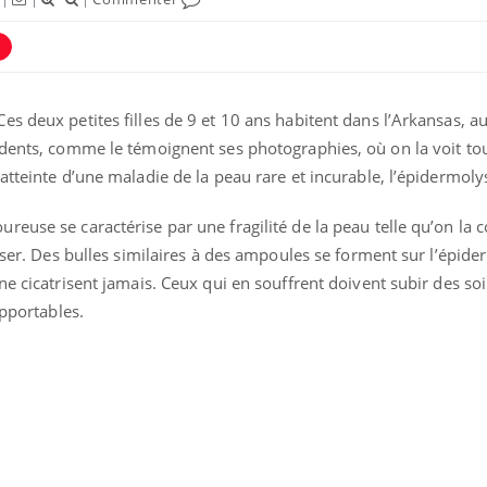
s deux petites filles de 9 et 10 ans habitent dans l’Arkansas, au
 dents, comme le témoignent ses photographies, où on la voit tou
atteinte d’une maladie de la peau rare et incurable, l’épidermoly
euse se caractérise par une fragilité de la peau telle qu’on la
riser. Des bulles similaires à des ampoules se forment sur l’épide
ne cicatrisent jamais. Ceux qui en souffrent doivent subir des so
upportables.
La sieste empêche-t-elle
Fortes c
de dormir la nuit ?
pourquo
noyade g
VIH : la fin du comprimé
Le Viagr
tous les jours se profile-t-
freiner 
elle enfin ?
cancer ?