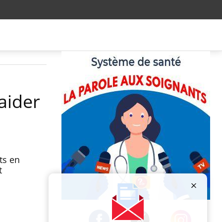
aider
ts en
t
Publicité