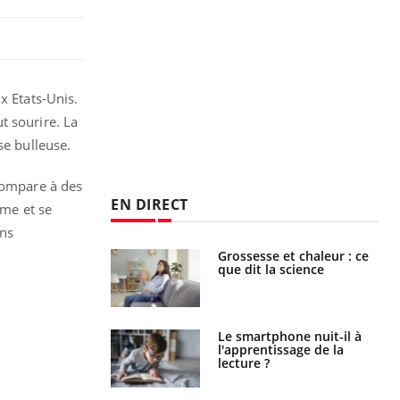
x Etats-Unis.
t sourire. La
se bulleuse.
 compare à des
EN DIRECT
rme et se
ins
haleurs :
Grossesse et chaleur : ce
i le risque de
que dit la science
rimpe-t-il ?
a pourrait-il
Le smartphone nuit-il à
la propagation du
l'apprentissage de la
lecture ?