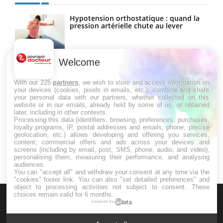
Hypotension orthostatique : quand la
pression artérielle chute au lever
Welcome
Drépanocytose : une déformation des
globules rouges aux conséquences
graves
With our 225
partners
, we wish to store and access information on
your devices (cookies, pixels in emails, etc.), combine and share
your personal data with our partners, whether collected on this
website or in our emails, already held by some of us, or obtained
Maladie de Charcot (Sclérose latérale
later, including in other contexts.
amyotrophique)
Processing this data (identifiers, browsing, preferences, purchases,
loyalty programs, IP, postal addresses and emails, phone, precise
geolocation, etc.) allows developing and offering you services,
content, commercial offers and ads across your devices and
screens (including by email, post, SMS, phone, audio, and video),
personalising them, measuring their performance, and analysing
audiences.
You can "accept all" and withdraw your consent at any time via the
"cookies" footer link
. You can also "set detailed preferences" and
object to processing activities not subject to consent. These
choices remain valid for 6 months.
powered by