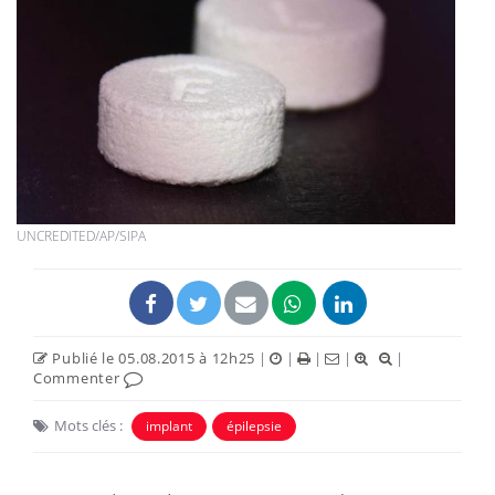
UNCREDITED/AP/SIPA
Publié le 05.08.2015 à 12h25
|
|
|
|
|
Commenter
Mots clés :
implant
épilepsie