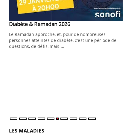
Youtube
Diabète & Ramadan 2026
Un « jumeau numérique » pour faciliter l’accès
Youtube
Youtube
Youtube
à la médecine préventive
Le Ramadan approche, et, pour de nombreuses
Un établissement lié à un groupe mutualiste innove en
personnes atteintes de diabète, c'est une période de
matière de bilan de santé : l'utilisation d'un « jumeau
questions, de défis, mais ...
numérique » permet ...
COU
You
Coup
vous
épis
LES MALADIES