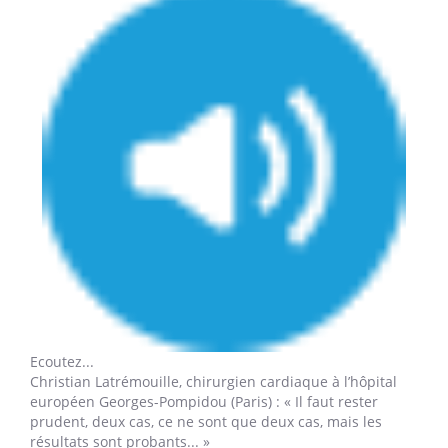
Ecoutez...
Christian Latrémouille,
chirurgien cardiaque à l’hôpital
européen Georges-Pompidou (Paris) : « Il faut rester
prudent, deux cas, ce ne sont que deux cas, mais les
résultats sont probants... »