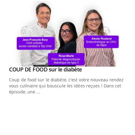
Youtube
cès
COUP DE FOOD sur le diabète
Youtube
Coup de food sur le diabète, c'est votre nouveau rendez-
 en
vous culinaire qui bouscule les idées reçues ! Dans cet
u
épisode, une ...
Qua
You
"Les