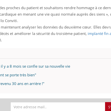
Syndrome métabolique :
Mortalit
des proches du patient et souhaitons rendre hommage à ce derni
quels sont les meilleurs
rapport 
exercices physiques ?
son tau
cardiaque en menant une vie quasi normale auprès des siens », d
lo Conviti.
t maintenant analyser les données du deuxième cœur. Elles devr
décès et améliorer la sécurité du troisième patient,
implanté fin a
é.
é il y a 8 mois se confie sur sa nouvelle vie
ent se porte très bien"
 revenu 30 ans en arrière !"
S