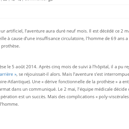
r artificiel, l’aventure aura duré neuf mois. Il est décédé ce 2 
veille à cause d’une insuffisance circulatoire, l’homme de 69 ans
 prothèse.
se le 5 août 2014. Après cinq mois de suivi à l’hôpital, il a pu r
arrière »
, se réjouissait-il alors. Mais l’aventure s’est interrompue
ire-Atlantique). Une « dérive fonctionnelle de la prothèse » a en
Mon enfant est-il trop
Comment
sensible ou simplement
pendant
 Carmat dans un communiqué. Le 2 mai, l’équipe médicale décide 
très empathique ?
pération est un succès. Mais des complications « poly-viscérales
e l’homme.
Bébés, jeunes enfants :
Hantavir
quelle trousse à
détecté 
pharmacie pour les
en Fran
vacances ?