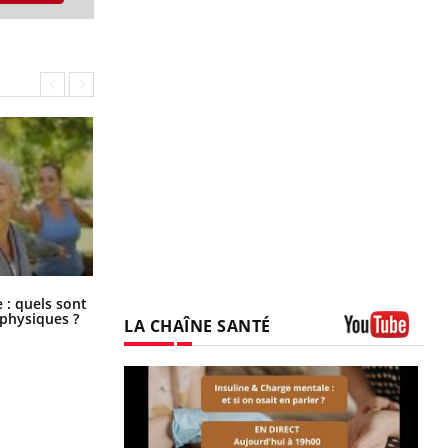
Comment éviter une otite pendant
: quels sont
les vacances ?
 physiques ?
LA CHAÎNE SANTÉ
Youtube