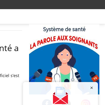
nté a
iciel s’est
Publicité