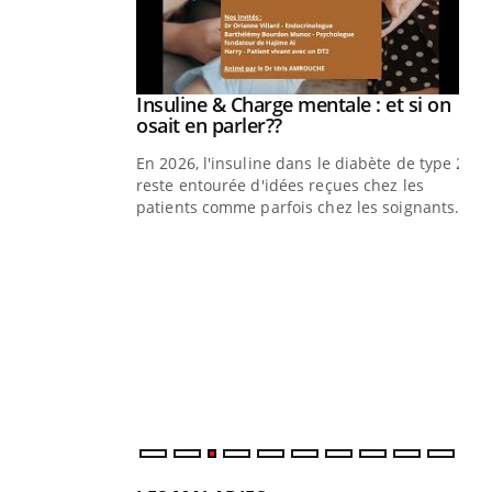
prendre pour
Insuline & Charge mentale : et si on
Youtube
Youtube
osait en parler??
illard mental ou
En 2026, l'insuline dans le diabète de type 2
ptômes de la
reste entourée d'idées reçues chez les
ples ce qui la rend
patients comme parfois chez les soignants.
Ec
You
pré
L'é
ryt
sol
sont