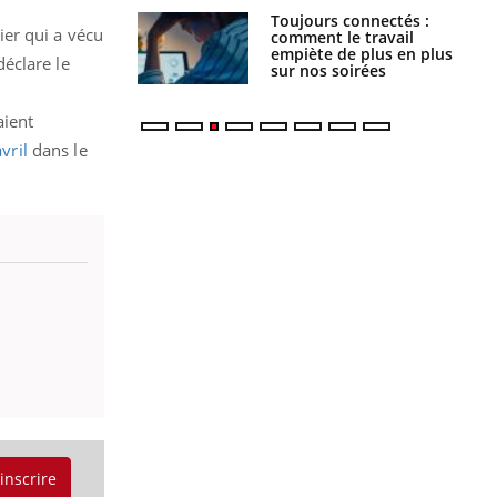
é infantile : un
Toujours connectés :
er qui a vécu
s’interroge sur
comment le travail
x élevé en France
empiète de plus en plus
éclare le
sur nos soirées
aient
vril
dans le
'inscrire