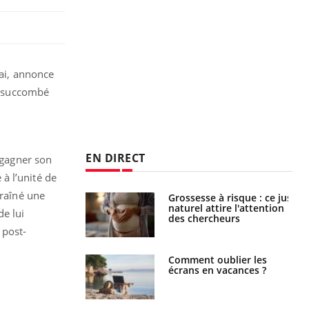
mai, annonce
 a succombé
EN DIRECT
egagner son
 à l’unité de
traîné une
 éviter une otite
Grossesse à risque : ce jus
 les vacances ?
naturel attire l'attention
de lui
des chercheurs
 post-
us : un cas
Comment oublier les
chez un touriste
écrans en vacances ?
ce