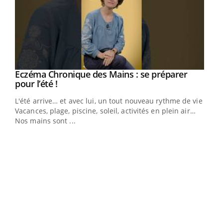
Eczéma Chronique des Mains : se préparer
Youtube
Youtube
pour l’été !
L'été arrive… et avec lui, un tout nouveau rythme de vie !
Vacances, plage, piscine, soleil, activités en plein air…
Nos mains sont ...
Dia
You
Le 
pers
ques