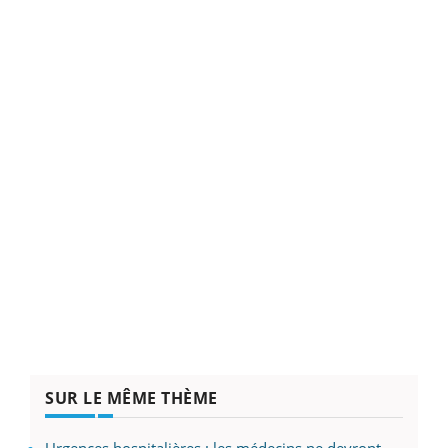
SUR LE MÊME THÈME
Urgences hospitalières : les médecins ne devront