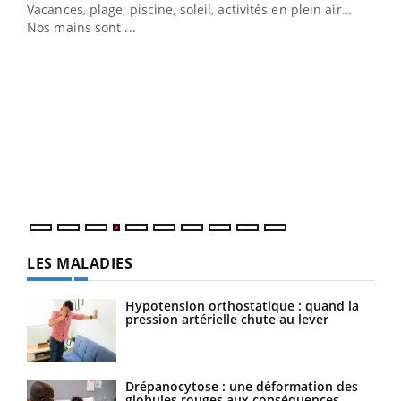
Vacances, plage, piscine, soleil, activités en plein air…
Nos mains sont ...
Youtube
Diabète & Ramadan 2026
Un 
Youtube
You
à l
Le Ramadan approche, et, pour de nombreuses
Un é
personnes atteintes de diabète, c'est une période de
mati
questions, de défis, mais ...
numé
LES MALADIES
Hypotension orthostatique : quand la
pression artérielle chute au lever
Drépanocytose : une déformation des
globules rouges aux conséquences