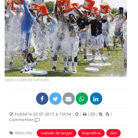
MARK HUMPHREY/AP/SIPA
Publié le 20.07.2015 à 13h54
|
|
|
|
|
Commenter
Mots clés :
maladie de berger
ibuprofène
don