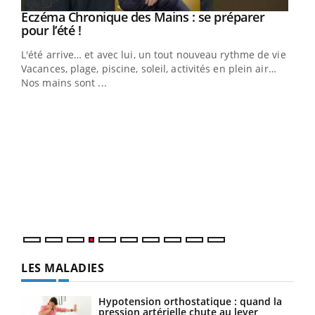
Eczéma Chronique des Mains : se préparer
Youtube
Youtube
pour l’été !
L'été arrive… et avec lui, un tout nouveau rythme de vie !
Vacances, plage, piscine, soleil, activités en plein air…
Nos mains sont ...
Dia
You
Le 
pers
ques
LES MALADIES
Hypotension orthostatique : quand la
pression artérielle chute au lever