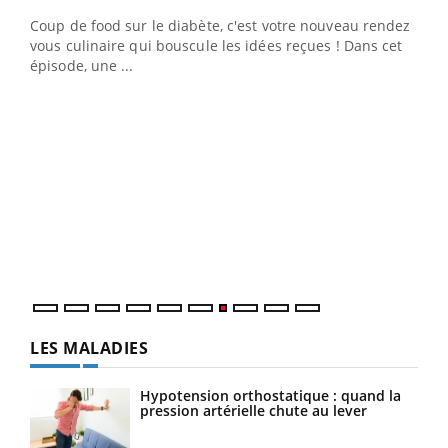
Coup de food sur le diabète, c'est votre nouveau rendez-
"Les rendez-vous de la santé et de la qualité de vie au
vous culinaire qui bouscule les idées reçues ! Dans cet
travail" de Pourquoi Docteur reçoivent Régis Blugeon,
épisode, une ...
DRH et directeur ...
Ecz
You
(3/3
Dans
vous
quot
LES MALADIES
Hypotension orthostatique : quand la
pression artérielle chute au lever