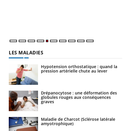
à l
Un é
mati
numé
LES MALADIES
Hypotension orthostatique : quand la
pression artérielle chute au lever
Drépanocytose : une déformation des
globules rouges aux conséquences
graves
Maladie de Charcot (Sclérose latérale
amyotrophique)