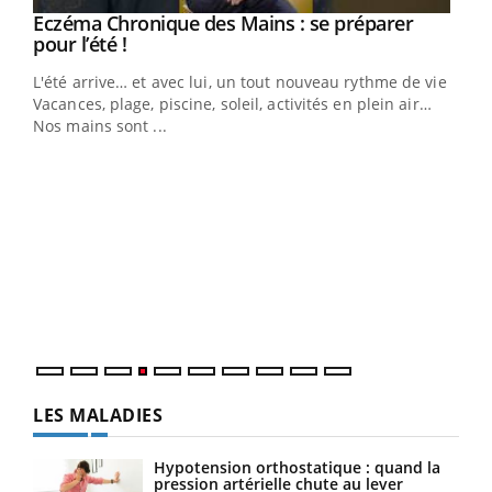
Eczéma Chronique des Mains : se préparer
Youtube
Youtube
pour l’été !
L'été arrive… et avec lui, un tout nouveau rythme de vie !
Vacances, plage, piscine, soleil, activités en plein air…
Nos mains sont ...
Dia
You
Le 
pers
ques
LES MALADIES
Hypotension orthostatique : quand la
pression artérielle chute au lever