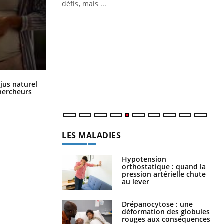
défis, mais ...
Un « jumeau numérique » pour
CO
Youtube
You
faciliter l’accès à la médecine
Youtube
Cou
préventive
nou
Un établissement lié à un groupe
bou
mutualiste innove en matière de bilan de
épi
santé : l'utilisation d'un « jumeau
Comment oublier les écrans en
 jus naturel
numérique » permet ...
vacances ?
chercheurs
LES MALADIES
Hypotension
orthostatique : quand la
pression artérielle chute
au lever
Drépanocytose : une
déformation des globules
rouges aux conséquences