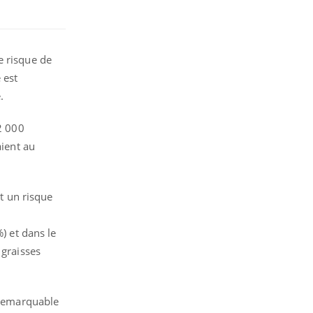
e risque de
 est
.
12 000
aient au
t un risque
) et dans le
 graisses
t remarquable