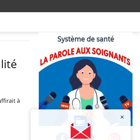
lité
firait à
Publicité