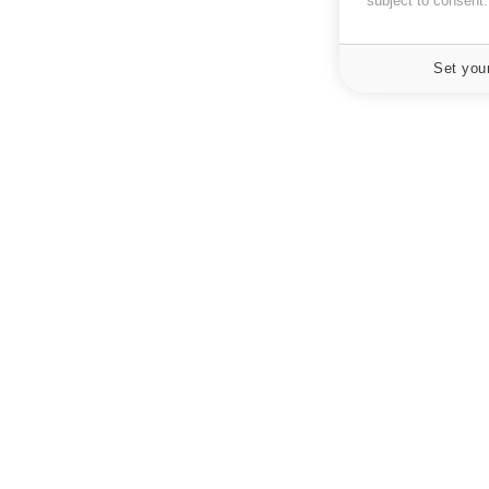
subject to consent
Set you
À PROPOS
NEWSLETT
Recevez toute