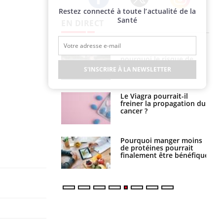
Restez connecté à toute l’actualité de la
Twitter
Facebook
Instagram
Santé
EN DIRECT
Fortes chaleurs :
Grossesse et chaleur : ce
pourquoi le risque de
que dit la science
noyade grimpe-t-il ?
S'INSCRIRE À LA NEWSLETTER
Le Viagra pourrait-il
Le smartphone nuit-il à
freiner la propagation du
l'apprentissage de la
cancer ?
lecture ?
Pourquoi manger moins
Mordue par une tique en
de protéines pourrait
vacances, elle reste dans
finalement être bénéfique
le coma pendant 42 jours