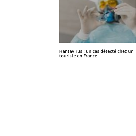
les ce qui la rend
patients comme parfois chez les soignants.
sole
sont
Hantavirus : un cas détecté chez un
touriste en France