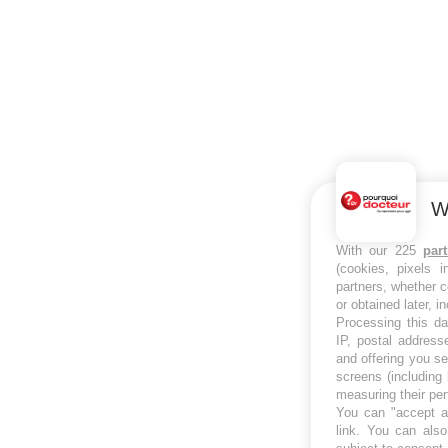
W
With our 225
par
(cookies, pixels 
partners, whether c
or obtained later, i
Processing this da
IP, postal address
and offering you s
screens (including
measuring their pe
You can "accept al
link
. You can also 