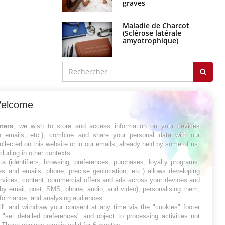
graves
Maladie de Charcot
(Sclérose latérale
amyotrophique)
J'AI MAL
elcome
tners
, we wish to store and access information on your devices
in emails, etc.), combine and share your personal data with our
ollected on this website or in our emails, already held by some of us,
ncluding in other contexts.
ta (identifiers, browsing, preferences, purchases, loyalty programs,
es and emails, phone, precise geolocation, etc.) allows developing
ervices, content, commercial offers and ads across your devices and
 by email, post, SMS, phone, audio, and video), personalising them,
rformance, and analysing audiences.
l" and withdraw your consent at any time via the "cookies" footer
"set detailed preferences" and object to processing activities not