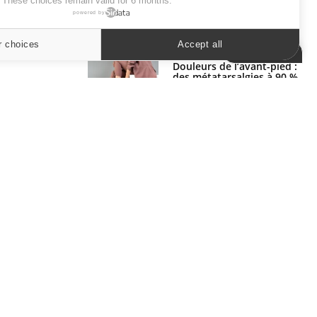
. These choices remain valid for 6 months.
powered by
SYMPTÔMES
r choices
Accept all
Cookies settings
Douleurs de l’avant-pied :
des métatarsalgies à 90 %
liées à problème d’appui
Mauvaise haleine : il faut
améliorer l’hygiène
bucco-dentaire
ER
s les semaines les meilleures