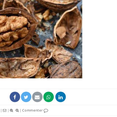
La sieste empêche-t-elle
de dormir la nuit ?
VIH : la fin du comprimé
tous les jours se profile-t-
elle enfin ?
Pourquoi votre ventre
gâche-t-il les premiers
jours de vos vacances ?
|
|
|
Commenter