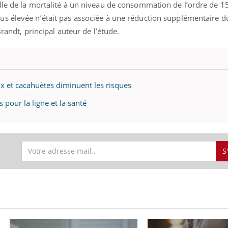
lle de la mortalité à un niveau de consommation de l’ordre de
s élevée n’était pas associée à une réduction supplémentaire d
Brandt, principal auteur de l’étude.
ix et cacahuètes diminuent les risques
 pour la ligne et la santé
S
éma Chronique des Mains : se
tube
Youtube
parer pour l’été !
S
é arrive… et avec lui, un tout nouveau
me de vie ! Vacances, plage, piscine,