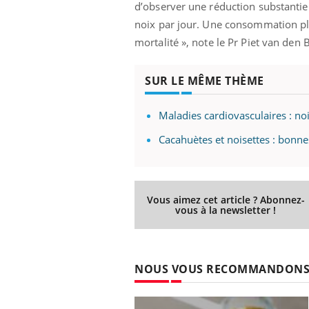
d’observer une réduction substantie
noix par jour. Une consommation plu
mortalité », note le Pr Piet van den 
SUR LE MÊME THÈME
Maladies cardiovasculaires : no
Cacahuètes et noisettes : bonnes
Vous aimez cet article ? Abonnez-
vous à la newsletter !
prendre pour
Insuline & Charge mentale : et si on
Ecz
Youtube
You
Youtube
osait en parler??
pré
NOUS VOUS RECOMMANDON
llard mental ou
En 2026, l'insuline dans le diabète de type 2
L'ét
tômes de la
reste entourée d'idées reçues chez les
ryth