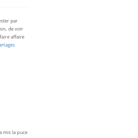
ester par
lon, de voir
aire affaire
partages
 a mis la puce