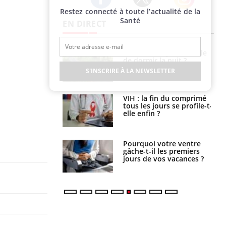
Restez connecté à toute l’actualité de la
Twitter
Facebook
Instagram
Santé
EN DIRECT
unya, dengue,
La sieste empêche-t-elle
e : que se passe-
de dormir la nuit ?
s le sud de la
S'INSCRIRE À LA NEWSLETTER
icaments GLP-1
VIH : la fin du comprimé
t-ils aussi les os
tous les jours se profile-t-
elle enfin ?
alovirus : ce qui
Pourquoi votre ventre
ans la prise en
gâche-t-il les premiers
des femmes
jours de vos vacances ?
es