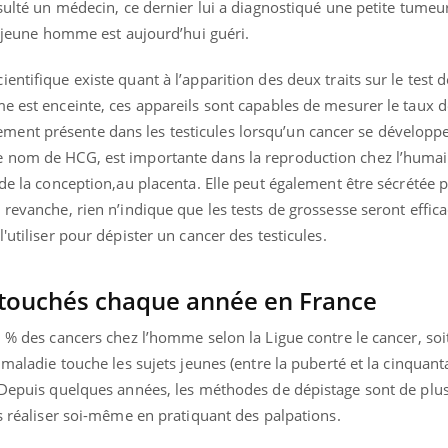
nsulté un médecin, ce dernier lui a diagnostiqué une petite tumeu
le jeune homme est aujourd’hui guéri.
ntifique existe quant à l’apparition des deux traits sur le test 
e est enceinte, ces appareils sont capables de mesurer le taux 
ent présente dans les testicules lorsqu’un cancer se développe
e nom de HCG, est importante dans la reproduction chez l’humai
 de la conception,au placenta. Elle peut également être sécrétée p
 revanche, rien n’indique que les tests de grossesse seront effica
'utiliser pour dépister un cancer des testicules.
touchés chaque année en France
2 % des cancers chez l’homme selon la Ligue contre le cancer, soi
uline & Charge mentale : et si on
Eczéma Chronique des
tube
Youtube
 maladie touche les sujets jeunes (entre la puberté et la cinquant
Youtube
Y
it en parler??
préparer pour l’été !
. Depuis quelques années, les méthodes de dépistage sont de plu
es réaliser soi-même en pratiquant des palpations.
026, l'insuline dans le diabète de type 2
L'été arrive… et avec lui,
e entourée d'idées reçues chez les
rythme de vie ! Vacances, 