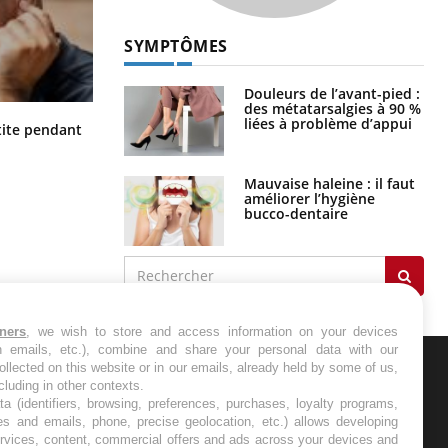
SYMPTÔMES
Douleurs de l’avant-pied :
des métatarsalgies à 90 %
liées à problème d’appui
Hantavirus : un cas détecté chez un
ite pendant
touriste en France
Mauvaise haleine : il faut
améliorer l’hygiène
bucco-dentaire
tners
, we wish to store and access information on your devices
in emails, etc.), combine and share your personal data with our
ollected on this website or in our emails, already held by some of us,
ncluding in other contexts.
ER
ta (identifiers, browsing, preferences, purchases, loyalty programs,
es and emails, phone, precise geolocation, etc.) allows developing
ervices, content, commercial offers and ads across your devices and
s les semaines les meilleures