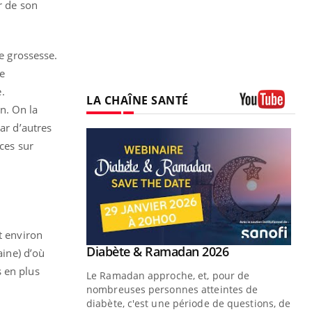
r de son
de grossesse.
de
.
LA CHAÎNE SANTÉ
n. On la
Youtube
ar d’autres
ces sur
t environ
Youtube
 Mains : se
Diabète & Ramadan 2026
Youtube
aine) d’où
outube
s en plus
Le Ramadan approche, et, pour de
 un tout nouveau
nombreuses personnes atteintes de
plage, piscine,
diabète, c'est une période de questions, de