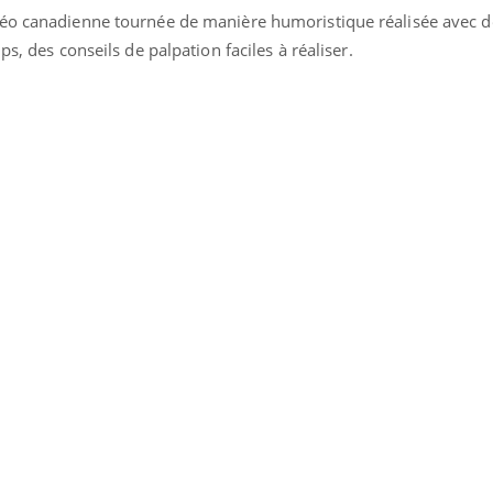
ients comme parfois chez les soignants.
soleil, activités en plein
déo canadienne tournée de manière humoristique réalisée avec 
sont ...
ps, des conseils de palpation faciles à réaliser.