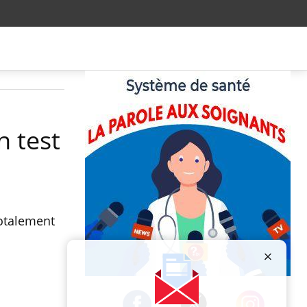
n test
totalement
Publicité