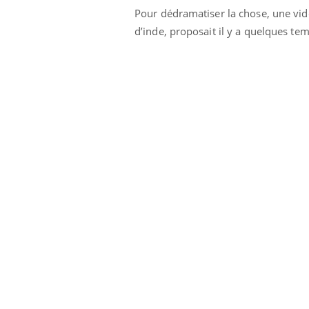
'un proche c'est
carence en fer sont multiples ce qui la rend
pat
Pour dédramatiser la chose, une vi
...
d’inde, proposait il y a quelques tem