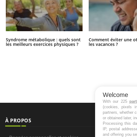
Syndrome métabolique : quels sont
Comment éviter une ot
les meilleurs exercices physiques ?
les vacances ?
Welcome
With our 225
par
(cookies, pixels 
partners, whether c
or obtained later, i
À PROPOS
NEWSLETT
Processing this da
IP, postal address
and offering you s
Recevez toute