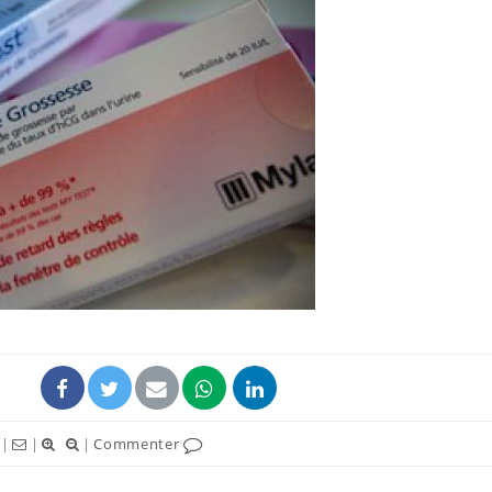
Comment oublier les
Chikung
écrans en vacances ?
West Nil
t-il dan
France ?
Toujours connectés :
Les méd
comment le travail
protègen
empiète de plus en plus
?
sur nos soirées
Cancer colorectal : une
Cytomég
stratégie simple aurait
change d
changé la donne au Pays
charge 
basque
enceint
|
|
|
Commenter