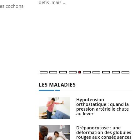
 air… Nos mains
défis, mais ...
des cochons
Un
You
fac
pr
Un 
mut
san
num
LES MALADIES
Hypotension
orthostatique : quand la
pression artérielle chute
au lever
Drépanocytose : une
déformation des globules
rouges aux conséquences