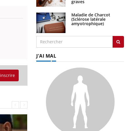
graves
Maladie de Charcot
(Sclérose latérale
amyotrophique)
J'AI MAL
'inscrire