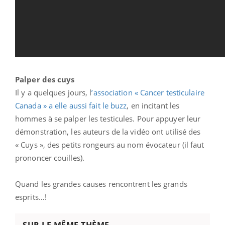
Palper des cuys
Il y a quelques jours, l
’association « Cancer testiculaire
Canada » a elle aussi fait le buzz
, en incitant les
hommes à se palper les testicules. Pour appuyer leur
démonstration, les auteurs de la vidéo ont utilisé des
« Cuys », des petits rongeurs au nom évocateur (il faut
prononcer couilles).
Quand les grandes causes rencontrent les grands
esprits…!
SUR LE MÊME THÈME