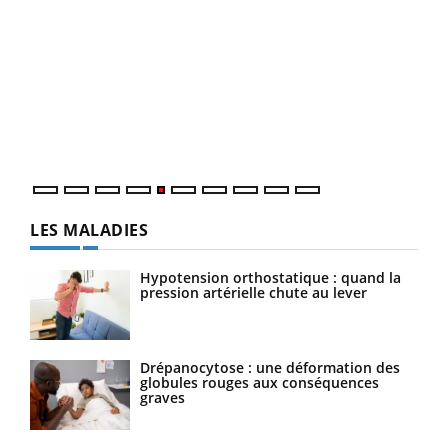
COU
You
Coup
vous
épis
LES MALADIES
Hypotension orthostatique : quand la
pression artérielle chute au lever
Drépanocytose : une déformation des
globules rouges aux conséquences
graves