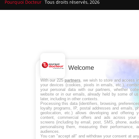
Pourquoi Docteur
Tous droits réservés, 2026
Welcome
With our 225
partners
, we wish to store and access i
your devices (cookies, pixels in emails, etc.), comb
your personal data with our partners, whether colle
website or in our emails, already held by some of us
later, including in other contexts.
Processing this data (identifiers, browsing, preference
loyalty programs, IP, postal addresses and emails, p
geolocation, etc.) allows developing and offering y
content, commercial offers and ads across your 
screens (including by email, post, SMS, phone, audio
personalising them, measuring their performance, a
audiences.
You can "accept all" and withdraw your consent at any