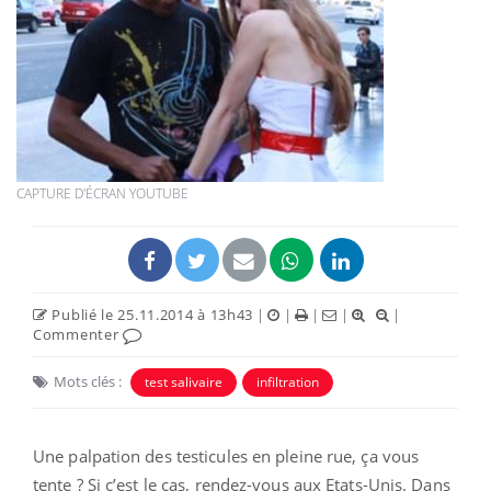
CAPTURE D'ÉCRAN YOUTUBE
Publié le 25.11.2014 à 13h43
|
|
|
|
|
Commenter
Mots clés :
test salivaire
infiltration
Une palpation des testicules en pleine rue, ça vous
tente ? Si c’est le cas, rendez-vous aux Etats-Unis. Dans