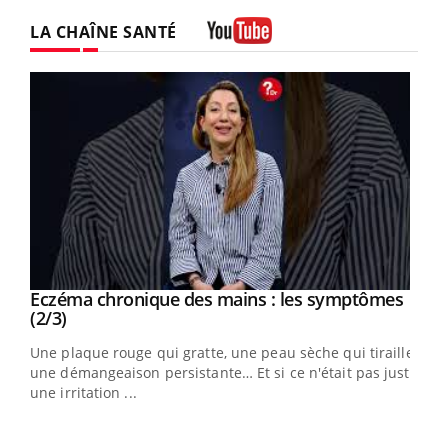
LA CHAÎNE SANTÉ
Youtube
Eczéma chronique des mains : les symptômes
Youtube
Youtube
(2/3)
ris,
Une plaque rouge qui gratte, une peau sèche qui tiraille,
une démangeaison persistante… Et si ce n'était pas juste
une irritation ...