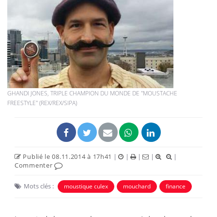
GHANDI JONES, TRIPLE CHAMPION DU MONDE DE "MOUSTACHE
FREESTYLE" (REX/REX/SIPA)
Publié le 08.11.2014 à 17h41
|
|
|
|
|
Commenter
Mots clés :
moustique culex
mouchard
finance