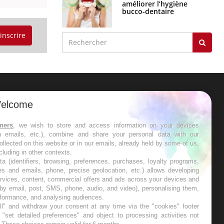
améliorer l’hygiène
bucco-dentaire
'inscrire
elcome
tners
, we wish to store and access information on your devices
in emails, etc.), combine and share your personal data with our
ollected on this website or in our emails, already held by some of us,
ncluding in other contexts.
ta (identifiers, browsing, preferences, purchases, loyalty programs,
es and emails, phone, precise geolocation, etc.) allows developing
ervices, content, commercial offers and ads across your devices and
 by email, post, SMS, phone, audio, and video), personalising them,
rformance, and analysing audiences.
l" and withdraw your consent at any time via the "cookies" footer
"set detailed preferences" and object to processing activities not