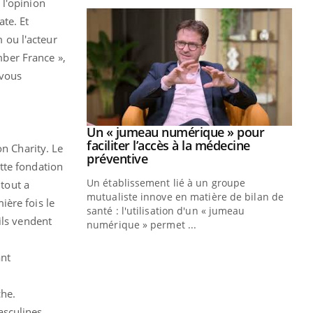
 l'opinion
te. Et
 ou l'acteur
ber France »,
vous
Youtube
2026
Un « jumeau numérique » pour
Youtube
faciliter l’accès à la médecine
n Charity
. Le
 pour de
Youtube
préventive
tte fondation
teintes de
Un établissement lié à un groupe
 tout a
e de questions, de
mutualiste innove en matière de bilan de
ière fois le
santé : l'utilisation d'un « jumeau
ils vendent
CO
You
numérique » permet ...
Cou
ant
nou
bou
épi
che.
asculines