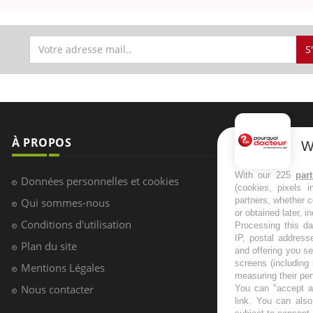
S
S
W
With our 225
par
(cookies, pixels 
partners, whether c
or obtained later, i
Processing this da
IP, postal address
and offering you s
screens (including
measuring their pe
You can "accept al
link
. You can also 