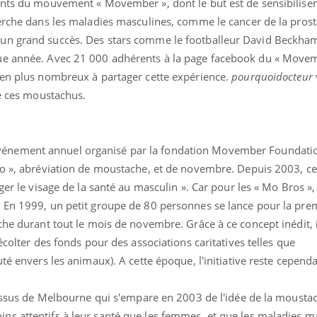
ants du mouvement « Movember », dont le but est de sensibiliser
erche dans les maladies masculines, comme le cancer de la prosta
un grand succès. Des stars comme le footballeur David Beckham
ue année. Avec 21 000 adhérents à la page facebook du « Movem
 en plus nombreux à partager cette expérience.
pourquoidocteur
de ces moustachus.
éma Chronique des Mains : se
Diabète & Ramadan 
tube
Youtube
Youtube
parer pour l’été !
énement annuel organisé par la fondation
Movember Foundatio
Le Ramadan approche, et,
Mo », abréviation de moustache, et de novembre. Depuis 2003, ce
é arrive… et avec lui, un tout nouveau
nombreuses personnes at
me de vie ! Vacances, plage, piscine,
ger le visage de la santé au masculin ». Car pour les « Mo Bros »,
diabète, c'est une périod
il, activités en plein air… Nos mains
défis, mais ...
 En 1999, un petit groupe de 80 personnes se lance pour la prem
 ...
che durant tout le mois de novembre. Grâce à ce concept inédit, 
écolter des fonds pour des associations caritatives telles que
té envers les animaux). A cette époque, l'initiative reste cepend
 issus de Melbourne qui s'empare en 2003 de l'idée de la mousta
s attentifs à leur santé que les femmes, et que les maladies m