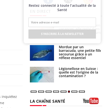
Restez connecté à toute l’actualité de la
Twitter
Facebook
Instagram
Santé
EN DIRECT
i manger moins
Mordue par une tique en
éines pourrait
vacances, elle reste dans
ent être bénéfique
le coma pendant 42 jours
S'INSCRIRE À LA NEWSLETTER
e et chaleur : ce
Mordue par un
la science
barracuda, une petite fille
secourue grâce à un
réflexe essentiel
phone nuit-il à
Légionellose en Suisse :
tissage de la
quelle est l’origine de la
?
contamination ?
 inquiétez
LA CHAÎNE SANTÉ
une
Youtube