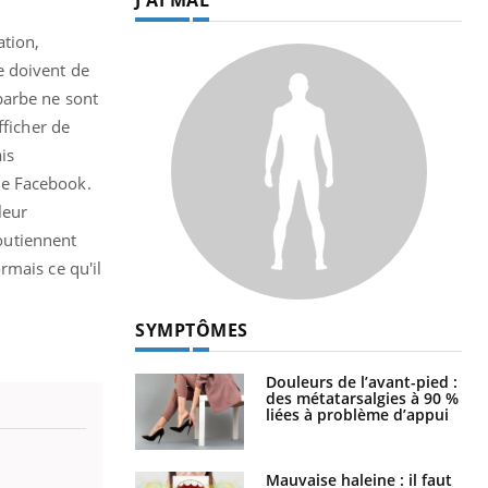
ation,
e doivent de
barbe ne sont
fficher de
ais
te Facebook.
leur
soutiennent
rmais ce qu'il
SYMPTÔMES
Douleurs de l’avant-pied :
des métatarsalgies à 90 %
liées à problème d’appui
Mauvaise haleine : il faut