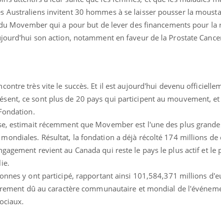
s Australiens invitent 30 hommes à se laisser pousser la moust
ts du Movember qui a pour but de lever des financements pour la
ujourd'hui son action, notamment en faveur de la Prostate Cance
ntre très vite le succès. Et il est aujourd'hui devenu officiellem
sent, ce sont plus de 20 pays qui participent au mouvement, et
 Fondation.
sse, estimait récemment que Movember est l'une des plus grande
ndiales. Résultat, la fondation a déjà récolté 174 millions de 
gagement revient au Canada qui reste le pays le plus actif et le 
ie.
onnes y ont participé, rapportant ainsi 101,584,371 millions d'e
tairement dû au caractère communautaire et mondial de l'événeme
sociaux.