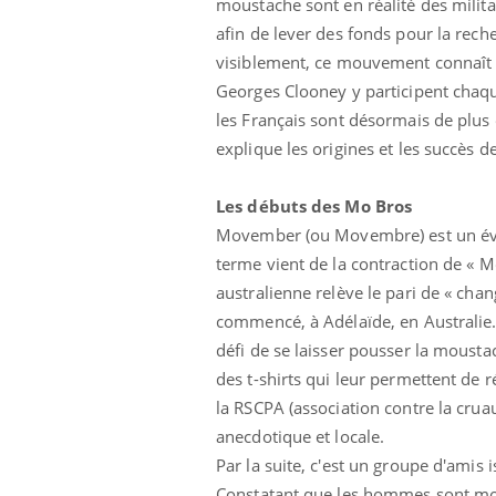
moustache sont en réalité des milit
afin de lever des fonds pour la rech
visiblement, ce mouvement connaît 
Georges Clooney y participent chaq
les Français sont désormais de plus
explique les origines et les succès 
Les débuts des Mo Bros
prendre pour
Insuline & Charge mentale : et si on
Ecz
Youtube
You
Youtube
osait en parler??
pré
Movember (ou Movembre) est un év
terme vient de la contraction de « 
llard mental ou
En 2026, l'insuline dans le diabète de type 2
L'ét
tômes de la
reste entourée d'idées reçues chez les
ryth
australienne relève le pari de « chan
les ce qui la rend
patients comme parfois chez les soignants.
sole
commencé, à Adélaïde, en Australie.
sont
défi de se laisser pousser la mousta
des t-shirts qui leur permettent de r
la RSCPA (association contre la cruau
anecdotique et locale.
Par la suite, c'est un groupe d'amis
Constatant que les hommes sont moin