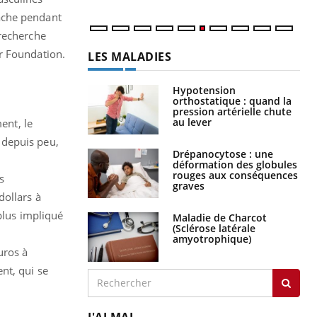
ache pendant
 recherche
r Foundation.
LES MALADIES
Hypotension
orthostatique : quand la
pression artérielle chute
au lever
ent, le
 depuis peu,
Drépanocytose : une
déformation des globules
rouges aux conséquences
s
graves
dollars à
plus impliqué
Maladie de Charcot
(Sclérose latérale
amyotrophique)
uros à
nt, qui se
J'AI MAL