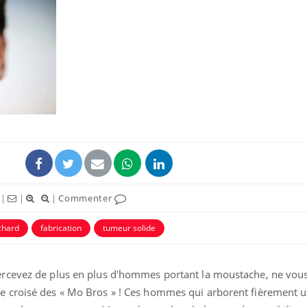
Pourquoi votre ventre
Pourquo
gâche-t-il les premiers
de prot
jours de vos vacances ?
finalem
Fortes chaleurs :
Grossess
pourquoi le risque de
que dit 
noyade grimpe-t-il ?
Le Viagra pourrait-il
Le smart
|
|
|
Commenter
freiner la propagation du
l'appren
cancer ?
lecture 
hard
fabrication
tumeur solide
rcevez de plus en plus d'hommes portant la moustache, ne vous
 croisé des « Mo Bros » ! Ces hommes qui arborent fièrement 