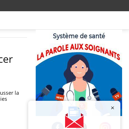
cer
usser la
ies
Publicité