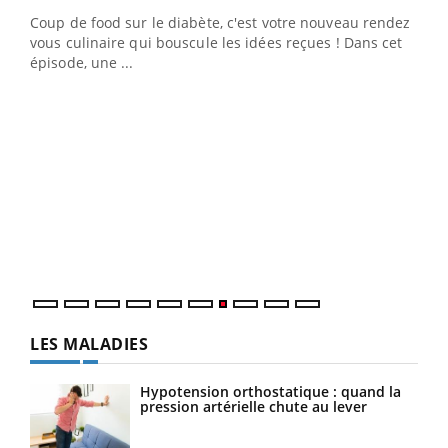
Coup de food sur le diabète, c'est votre nouveau rendez-
 en
vous culinaire qui bouscule les idées reçues ! Dans cet
u
épisode, une ...
Qua
You
"Les
trav
DRH 
LES MALADIES
Hypotension orthostatique : quand la
pression artérielle chute au lever