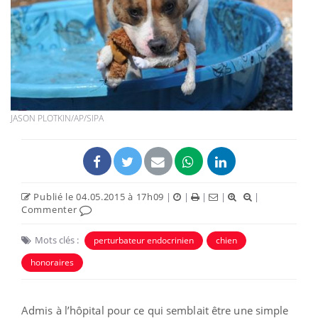
JASON PLOTKIN/AP/SIPA
Publié le 04.05.2015 à 17h09
|
|
|
|
|
Commenter
Mots clés :
perturbateur endocrinien
chien
honoraires
Admis à l’hôpital pour ce qui semblait être une simple