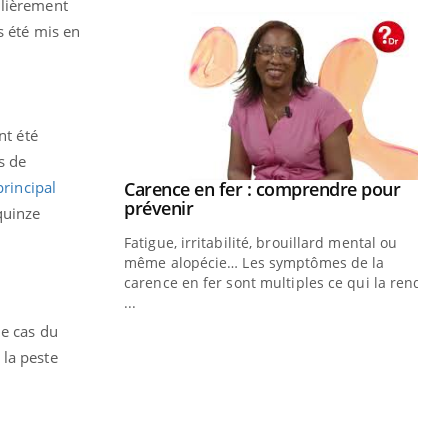
ulièrement
s été mis en
nt été
s de
rincipal
Carence en fer : comprendre pour
Youtube
Youtube
prévenir
quinze
Fatigue, irritabilité, brouillard mental ou
même alopécie… Les symptômes de la
carence en fer sont multiples ce qui la rend
...
Insuline & Charge mentale : et si on
Ec
Youtube
You
le cas du
Youtube
osait en parler??
pré
 la peste
En 2026, l'insuline dans le diabète de type 2
L'é
reste entourée d'idées reçues chez les
ryt
patients comme parfois chez les soignants.
sol
sont