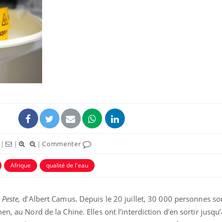
Chikungunya, dengue,
West Nile : que se passe-
t-il dans le sud de la
France ?
Les médicaments GLP-1
protègent-ils aussi les os
?
Cytomégalovirus : ce qui
|
|
|
Commenter
change dans la prise en
charge des femmes
enceintes
Afrique
qualité de l'eau
 Peste,
d’Albert Camus. Depuis le 20 juillet, 30 000 personnes so
n, au Nord de la Chine. Elles ont l’interdiction d’en sortir jusqu