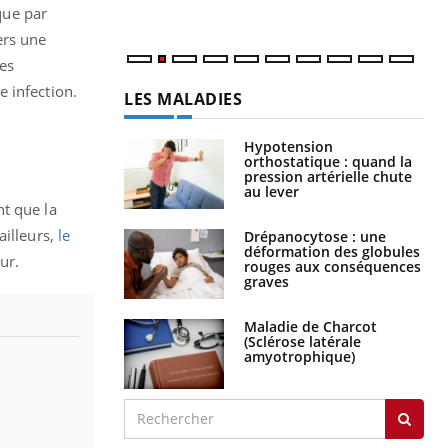
que par
ers une
les
 infection.
LES MALADIES
Hypotension
orthostatique : quand la
pression artérielle chute
au lever
nt que la
ailleurs,
le
Drépanocytose : une
déformation des globules
ur.
rouges aux conséquences
graves
Maladie de Charcot
(Sclérose latérale
amyotrophique)