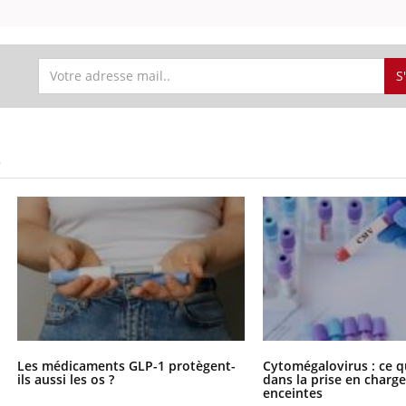
S
S
Les médicaments GLP-1 protègent-
Cytomégalovirus : ce q
ils aussi les os ?
dans la prise en char
enceintes