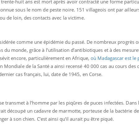
trente-huit ans est mort après avoir contracté une forme partic
onnue sous le nom de peste noire. 151 villageois ont par ailleur
ou de loin, des contacts avec la victime.
nsidérée comme une épidémie du passé. De nombreux progrès o
 du monde, grâce à l’utilisation d’antibiotiques et à des mesure
 sévit encore, particulièrement en Afrique,
où Madagascar est le p
éma Chronique des Mains :
tube
Youtube
liquer ma maladie
on Mondiale de la Santé a ainsi recensé 40 000 cas au cours des 
ernier cas français, lui, date de 1945, en Corse.
 a des sujets qui sont faciles à aborder...
tres non ! D'un côté, poser des
tions sur la maladie d'un proche c'est
rer ...
 se transmet à l’homme par les piqûres de puces infectées. Dans 
rait découpé un cadavre de marmotte, porteuse de la bactérie de
er à son chien. C’est ainsi qu’il aurait pu être piqué.