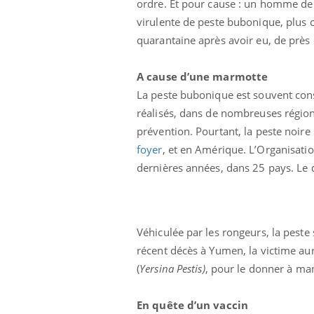
ordre. Et pour cause : un homme de 
virulente de peste bubonique, plus c
quarantaine après avoir eu, de près 
A cause d’une marmotte
La peste bubonique est souvent co
réalisés, dans de nombreuses régions
prévention. Pourtant, la peste noire
Ecz
You
exp
foyer
, et en Amérique. L’Organisati
dernières années, dans 25 pays. Le d
Il y
d'au
ques
mont
Véhiculée par les rongeurs, la peste
récent décès à Yumen, la victime au
(
Yersina Pestis)
, pour le donner à mang
En quête d’un vaccin