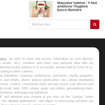
Mauvaise haleine : il faut
améliorer l’hygiène
bucco-dentaire
ER
tners
, we wish to store and access information on your devices
in emails, etc.), combine and share your personal data with our
s les semaines les meilleures
ollected on this website or in our emails, already held by some of us,
ncluding in other contexts.
ta (identifiers, browsing, preferences, purchases, loyalty programs,
es and emails, phone, precise geolocation, etc.) allows developing
ervices, content, commercial offers and ads across your devices and
 by email, post, SMS, phone, audio, and video), personalising them,
RE
rformance, and analysing audiences.
l" and withdraw your consent at any time via the "cookies" footer
"set detailed preferences" and object to processing activities not