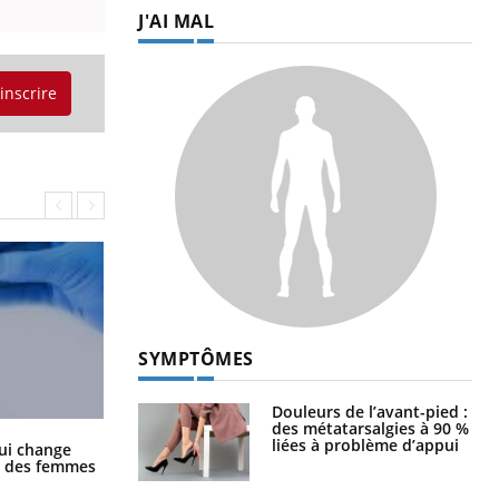
J'AI MAL
'inscrire
SYMPTÔMES
Douleurs de l’avant-pied :
des métatarsalgies à 90 %
La sieste empêche-t-elle de dormir
liées à problème d’appui
ui change
la nuit ?
ge des femmes