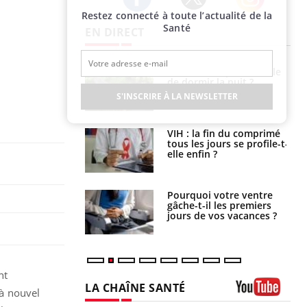
Restez connecté à toute l’actualité de la
Twitter
Facebook
Instagram
Santé
EN DIRECT
La sieste empêche-t-elle
Fortes chaleurs :
de dormir la nuit ?
pourquoi le risque de
noyade grimpe-t-il ?
S'INSCRIRE À LA NEWSLETTER
VIH : la fin du comprimé
Le Viagra pourrait-il
tous les jours se profile-t-
freiner la propagation du
elle enfin ?
cancer ?
Pourquoi votre ventre
Pourquoi manger moins
gâche-t-il les premiers
de protéines pourrait
jours de vos vacances ?
finalement être bénéfique
nt
LA CHAÎNE SANTÉ
’à nouvel
Youtube