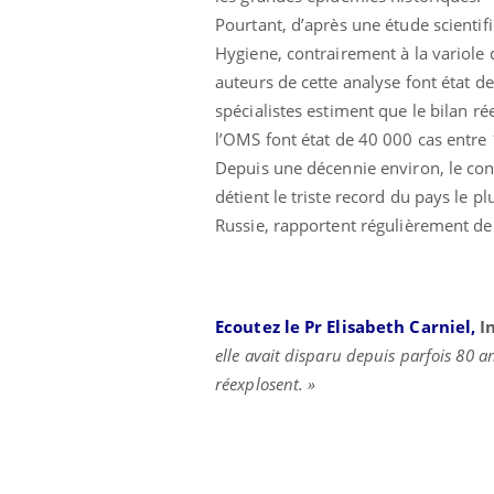
Pourtant, d’après une étude scienti
Hygiene, contrairement à la variole 
Car
You
auteurs de cette analyse font état d
pré
spécialistes estiment que le bilan r
Fati
l’OMS font état de 40 000 cas entre
mêm
Depuis une décennie environ, le con
care
...
détient le triste record du pays le 
Eczéma Chronique des Mains :
Youtube
Russie, rapportent régulièrement de
Youtube
expliquer ma maladie
Il y a des sujets qui sont faciles à aborder...
d'autres non ! D'un côté, poser des
questions sur la maladie d'un proche c'est
Ecoutez le Pr Elisabeth Carniel,
I
montrer ...
elle avait disparu depuis parfois 80 a
réexplosent. »