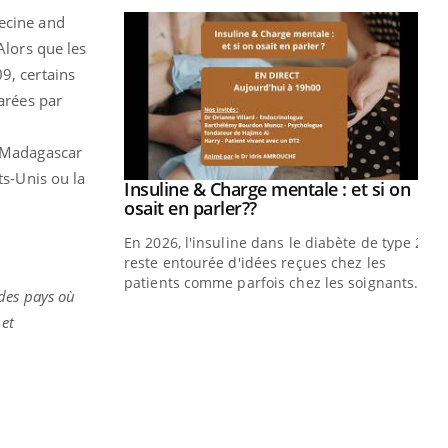
decine and
Alors que les
9, certains
larées par
t Madagascar
ts-Unis ou la
ale : et si on
ube
e diabète de type 2
çues chez les
ez les soignants.
 des pays où
Eczéma Chronique des Mains : se
Di
Youtube
You
 et
Youtube
préparer pour l’été !
Le 
L'été arrive… et avec lui, un tout nouveau
nom
rythme de vie ! Vacances, plage, piscine,
dia
soleil, activités en plein air… Nos mains
défi
sont ...