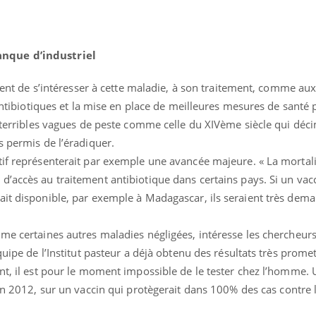
nque d’industriel
essent de s’intéresser à cette maladie, à son traitement, comme a
’antibiotiques et la mise en place de meilleures mesures de santé
s terribles vagues de peste comme celle du XIVème siècle qui déci
s permis de l’éradiquer.
tif représenterait par exemple une avancée majeure. « La mortali
d’accès au traitement antibiotique dans certains pays. Si un vac
ait disponible, par exemple à Madagascar, ils seraient très dema
me certaines autres maladies négligées, intéresse les chercheur
quipe de l’Institut pasteur a déjà obtenu des résultats très prome
nt, il est pour le moment impossible de le tester chez l’homme. 
n 2012, sur un vaccin qui protègerait dans 100% des cas contre 