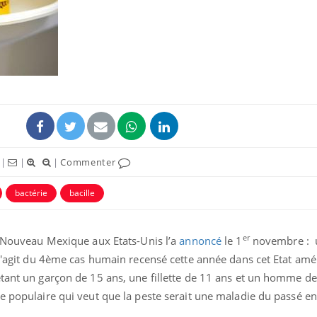
Pourquoi votre ventre
Pourquo
gâche-t-il les premiers
de prot
jours de vos vacances ?
finalem
Fortes chaleurs :
Grossess
pourquoi le risque de
que dit 
noyade grimpe-t-il ?
|
|
|
Commenter
bactérie
bacille
Le Viagra pourrait-il
Le smart
freiner la propagation du
l'appren
cancer ?
lecture 
er
du Nouveau Mexique aux Etats-Unis l’a
annoncé
le 1
novembre :
 s'agit du 4ème cas humain recensé cette année dans cet Etat amér
étant un garçon de 15 ans, une fillette de 11 ans et un homme de
ce populaire qui veut que la peste serait une maladie du passé e