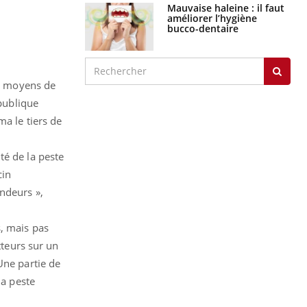
Mauvaise haleine : il faut
améliorer l’hygiène
bucco-dentaire
ux moyens de
 publique
ma le tiers de
té de la peste
cin
ndeurs »,
s, mais pas
tteurs sur un
Une partie de
la peste