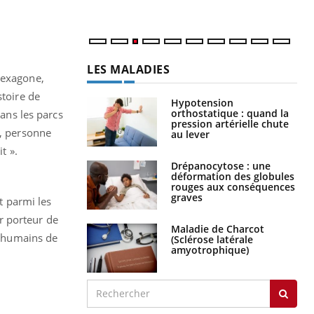
LES MALADIES
Hexagone,
stoire de
Hypotension
orthostatique : quand la
dans les parcs
pression artérielle chute
t, personne
au lever
t ».
Drépanocytose : une
déformation des globules
rouges aux conséquences
graves
nt parmi les
r porteur de
Maladie de Charcot
s humains de
(Sclérose latérale
amyotrophique)