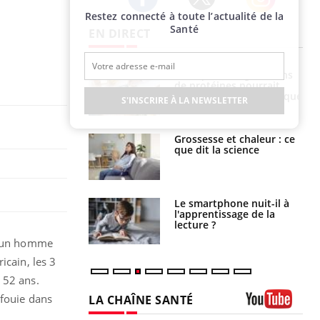
Restez connecté à toute l’actualité de la
Twitter
Facebook
Instagram
Santé
EN DIRECT
i manger moins
Mordue par une tique en
éines pourrait
vacances, elle reste dans
ent être bénéfique
le coma pendant 42 jours
S'INSCRIRE À LA NEWSLETTER
e et chaleur : ce
Mordue par un
la science
barracuda, une petite fille
secourue grâce à un
réflexe essentiel
phone nuit-il à
Légionellose en Suisse :
tissage de la
quelle est l’origine de la
?
contamination ?
 un homme
icain, les 3
 52 ans.
nfouie dans
LA CHAÎNE SANTÉ
Youtube