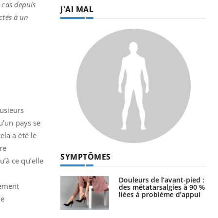
e cas depuis
J'AI MAL
ctés à un
lusieurs
qu’un pays se
la a été le
tre
SYMPTÔMES
’à ce qu’elle
Douleurs de l’avant-pied :
fement
des métatarsalgies à 90 %
liées à problème d’appui
le