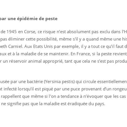
 par une épidémie de peste
e de 1945 en Corse, ce risque n’est absolument pas exclu dans l'
t pas éliminer cette possibilité, même s'il y a quand même une hi
th Carniel. Aux Etats Unis par exemple, il y a tout ce qu’il faut 
x et à la maladie de se maintenir. En France, si la peste revien
er un réservoir animal approprié, tant que cela ne s’est pas produi
causée par une bactérie (Yersinia pestis) qui circule essentielleme
infecté lorsqu’il est piqué par une puce provenant d’un rongeu
stes rappellent que même si l’on a tendance à n’évoquer que les ca
, ne signifie pas que la maladie est éradiquée du pays.