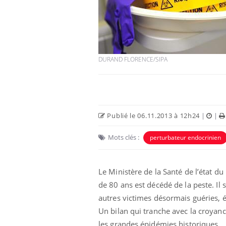
Cytomégalovirus : ce qui
DURAND FLORENCE/SIPA
change dans la prise en
charge des femmes
enceintes
La sieste empêche-t-elle
de dormir la nuit ?
Publié le 06.11.2013 à 12h24
|
|
Mots clés :
perturbateur endocrinien
VIH : la fin du comprimé
tous les jours se profile-t-
elle enfin ?
Le Ministère de la Santé de l’état 
de 80 ans est décédé de la peste. Il
autres victimes désormais guéries, 
Un bilan qui tranche avec la croyan
les grandes épidémies historiques.