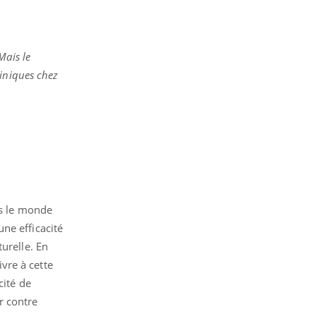
Mais le
liniques chez
ns le monde
ne efficacité
urelle. En
vre à cette
cité de
r contre