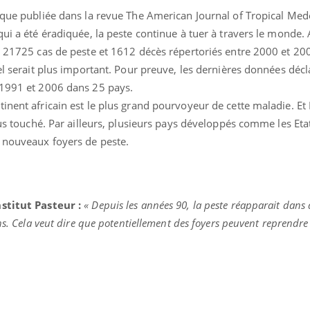
fique publiée dans la revue The American Journal of Tropical Me
qui a été éradiquée, la peste continue à tuer à travers le monde. 
ence en fer : comprendre pour
tube
e 21725 cas de peste et 1612 décès répertoriés entre 2000 et 200
Youtube
venir
éel serait plus important. Pour preuve, les dernières données déc
gue, irritabilité, brouillard mental ou
 1991 et 2006 dans 25 pays.
e alopécie… Les symptômes de la
tinent africain est le plus grand pourvoyeur de cette maladie. E
nce en fer sont multiples ce qui la rend
plus touché. Par ailleurs, plusieurs pays développés comme les Eta
Insuline & Charge ment
Youtube
 nouveaux foyers de peste.
Yout
osait en parler??
En 2026, l'insuline dans l
reste entourée d'idées re
patients comme parfois ch
nstitut Pasteur :
« Depuis les années 90, la peste réapparait dans
ns. Cela veut dire que potentiellement des foyers peuvent reprendre