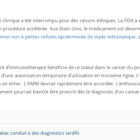
sai clinique a été interrompu pour des raisons éthiques. La FDA a 
 procédure accélérée. Aux Etats-Unis, le médicament est désor
mon non à petites cellules épidermoïde de stade métastatique
, 
ment d’immunothérapie bénéficie de ce statut dans le cancer du 
d’une autorisation temporaire d’utilisation en troisième ligne, c’
s en échec. L'AMM devrait rapidement être accordée. L'enthousia
ament pourrait bientôt être prescrit dès le diagnostic d'un can
abac conduit à des diagnostics tardifs