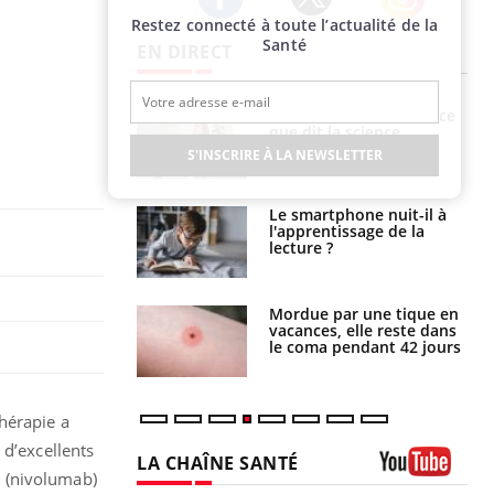
Restez connecté à toute l’actualité de la
Twitter
Facebook
Instagram
Santé
EN DIRECT
haleurs :
Grossesse et chaleur : ce
i le risque de
que dit la science
rimpe-t-il ?
S'INSCRIRE À LA NEWSLETTER
a pourrait-il
Le smartphone nuit-il à
la propagation du
l'apprentissage de la
lecture ?
i manger moins
Mordue par une tique en
éines pourrait
vacances, elle reste dans
ent être bénéfique
le coma pendant 42 jours
hérapie a
 d’excellents
LA CHAÎNE SANTÉ
o (nivolumab)
Youtube