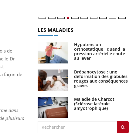
LES MALADIES
Hypotension
orthostatique : quand la
ois de
pression artérielle chute
au lever
me le Dr
i,
Drépanocytose : une
la façon de
déformation des globules
rouges aux conséquences
graves
Maladie de Charcot
(Sclérose latérale
amyotrophique)
arme dans
de plusieurs