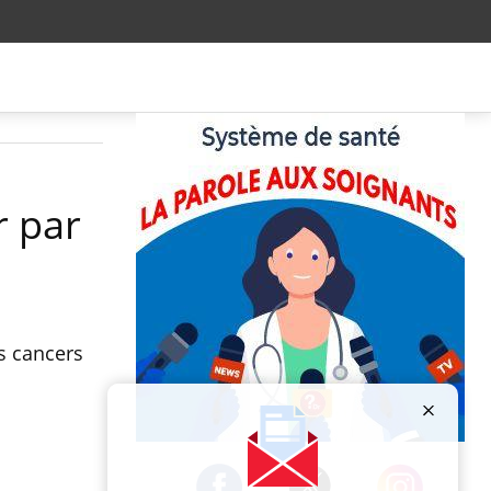
r par
s cancers
Publicité