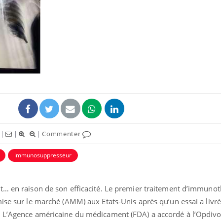
La sieste empêche-t-elle
Fortes c
de dormir la nuit ?
pourquo
noyade g
VIH : la fin du comprimé
Le Viagr
tous les jours se profile-t-
freiner 
elle enfin ?
cancer ?
|
|
|
Commenter
Pourquoi votre ventre
Pourquo
gâche-t-il les premiers
de prot
jours de vos vacances ?
finalem
immunosuppresseur
t… en raison de son efficacité. Le premier traitement d’immunot
ise sur le marché (AMM) aux Etats-Unis après qu’un essai a livré
. L’Agence américaine du médicament (FDA) a accordé à l’Opdiv