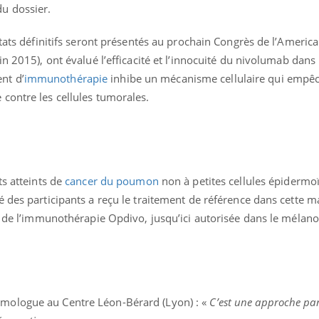
du dossier.
ltats définitifs seront présentés au prochain Congrès de l’America
n 2015), ont évalué l’efficacité et l’innocuité du nivolumab dans
nt d’
immunothérapie
inhibe un mécanisme cellulaire qui empêc
contre les cellules tumorales.
ence en fer : comprendre pour
Insuline & Charge ment
tube
Youtube
Youtube
Yout
venir
osait en parler??
gue, irritabilité, brouillard mental ou
En 2026, l'insuline dans l
ts atteints de
cancer du poumon
non à petites cellules épidermo
e alopécie… Les symptômes de la
reste entourée d'idées re
 des participants a reçu le traitement de référence dans cette m
nce en fer sont multiples ce qui la rend
patients comme parfois ch
ié de l’immunothérapie Opdivo, jusqu’ici autorisée dans le méla
umologue au Centre Léon-Bérard (Lyon) : «
C’est une approche part