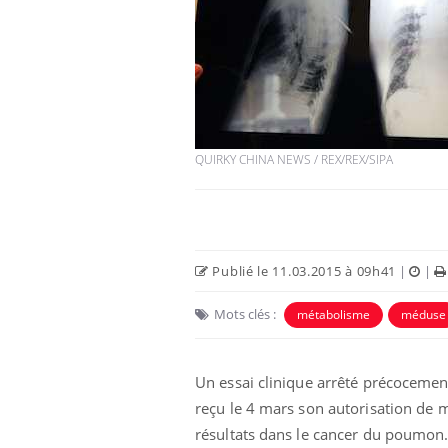
Chikungunya, dengue,
West Nile : que se passe-
t-il dans le sud de la
France ?
QUIRKY CHINA NEWS / REX/REX/SIPA
Les médicaments GLP-1
protègent-ils aussi les os
?
Publié le 11.03.2015 à 09h41
|
|
Cytomégalovirus : ce qui
change dans la prise en
charge des femmes
Mots clés :
métabolisme
méduse
enceintes
Un essai clinique arrêté précocemen
reçu le 4 mars son autorisation de m
résultats dans le cancer du poumon