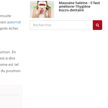
Mauvaise haleine : il faut
améliorer l’hygiène
bucco-dentaire
ensuite
mais
autorisé
après échec
poumon. En
est-à-dire
sme est tel
cer du poumon