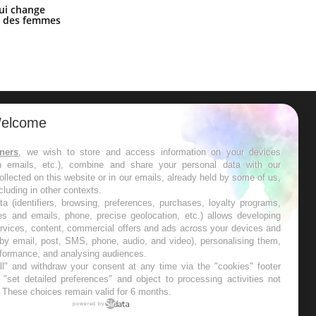
La sieste empêche-t-elle de dormir
ui change
la nuit ?
ge des femmes
elcome
ER
tners
, we wish to store and access information on your devices
in emails, etc.), combine and share your personal data with our
s les semaines les meilleures
ollected on this website or in our emails, already held by some of us,
ncluding in other contexts.
ta (identifiers, browsing, preferences, purchases, loyalty programs,
es and emails, phone, precise geolocation, etc.) allows developing
ervices, content, commercial offers and ads across your devices and
 by email, post, SMS, phone, audio, and video), personalising them,
RE
rformance, and analysing audiences.
l" and withdraw your consent at any time via the "cookies" footer
"set detailed preferences" and object to processing activities not
. These choices remain valid for 6 months.
powered by