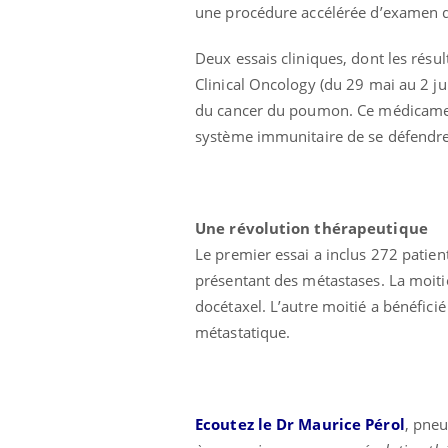
une procédure accélérée d’examen 
Deux essais cliniques, dont les résu
Clinical Oncology (du 29 mai au 2 jui
du cancer du poumon. Ce médicame
système immunitaire de se défendre 
Eczéma Chronique des Mains :
Car
Youtube
You
Youtube
expliquer ma maladie
pré
Une révolution thérapeutique
Il y a des sujets qui sont faciles à aborder...
Fati
Le premier essai a inclus 272 patien
d'autres non ! D'un côté, poser des
mêm
présentant des métastases. La moitié
questions sur la maladie d'un proche c'est
care
montrer ...
...
docétaxel. L’autre moitié a bénéfic
métastatique.
Ecoutez le Dr Maurice Pérol
, pne