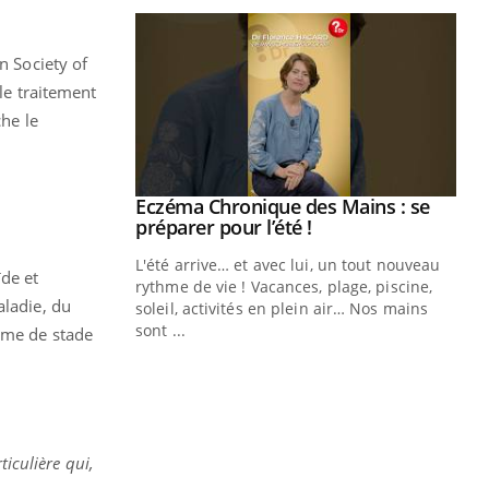
n Society of
 le traitement
he le
ale : et si on
Eczéma Chronique des Mains : se
Youtube
ube
Youtube
préparer pour l’été !
e diabète de type 2
L'été arrive… et avec lui, un tout nouveau
ïde et
çues chez les
rythme de vie ! Vacances, plage, piscine,
aladie, du
ez les soignants.
soleil, activités en plein air… Nos mains
sont ...
nome de stade
Di
You
Le 
nom
dia
défi
iculière qui,