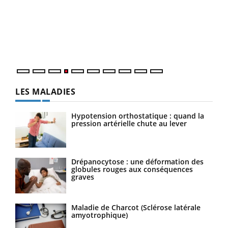
Le 
pers
ques
LES MALADIES
Hypotension orthostatique : quand la
pression artérielle chute au lever
Drépanocytose : une déformation des
globules rouges aux conséquences
graves
Maladie de Charcot (Sclérose latérale
amyotrophique)