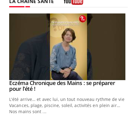
LA CHAÎNE SANTÉ
Youtube
Eczéma Chronique des Mains : se préparer
Youtube
Youtube
pour l’été !
L'été arrive… et avec lui, un tout nouveau rythme de vie !
Vacances, plage, piscine, soleil, activités en plein air…
Nos mains sont ...
Dia
You