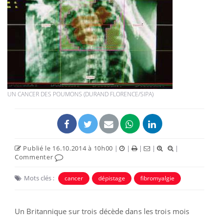
UN CANCER DES POUMONS (DURAND FLORENCE/SIPA)
Publié le 16.10.2014 à 10h00
|
|
|
|
|
Commenter
Mots clés :
cancer
dépistage
fibromyalgie
Un Britannique sur trois décède dans les trois mois