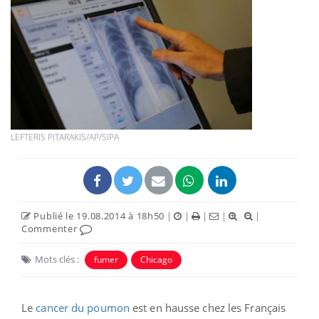
LEFTERIS PITARAKIS/AP/SIPA
Publié le 19.08.2014 à 18h50
|
|
|
|
|
Commenter
Mots clés :
fumer
Chicago
Le
cancer du poumon
est en hausse chez les Français