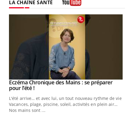
LA CHAÎNE SANTÉ
Youtube
Eczéma Chronique des Mains : se préparer
Youtube
Youtube
pour l’été !
L'été arrive… et avec lui, un tout nouveau rythme de vie !
Vacances, plage, piscine, soleil, activités en plein air…
Nos mains sont ...
Dia
You