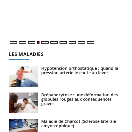
Le 
pers
ques
LES MALADIES
Hypotension orthostatique : quand la
pression artérielle chute au lever
Drépanocytose : une déformation des
globules rouges aux conséquences
graves
Maladie de Charcot (Sclérose latérale
amyotrophique)