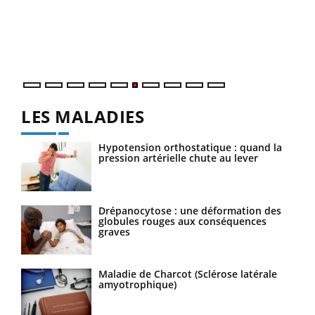
Coup
vous
épis
LES MALADIES
Hypotension orthostatique : quand la
pression artérielle chute au lever
Drépanocytose : une déformation des
globules rouges aux conséquences
graves
Maladie de Charcot (Sclérose latérale
amyotrophique)