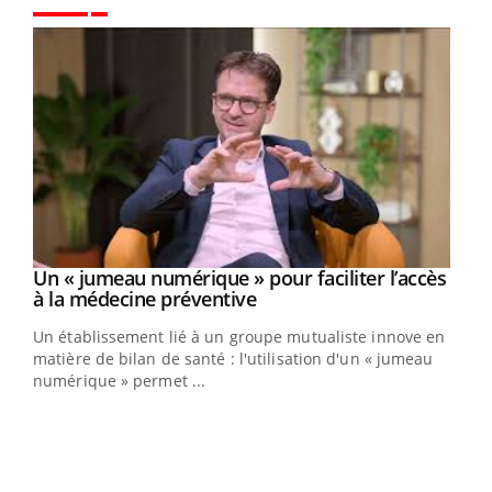
Youtube
Un « jumeau numérique » pour faciliter l’accès
Youtube
Youtube
à la médecine préventive
Un établissement lié à un groupe mutualiste innove en
e
matière de bilan de santé : l'utilisation d'un « jumeau
numérique » permet ...
COU
You