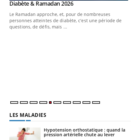
Youtube
Diabète & Ramadan 2026
Youtube
Le Ramadan approche, et, pour de nombreuses
vie !
personnes atteintes de diabète, c'est une période de
…
questions, de défis, mais ...
Un 
You
à l
Un é
mati
numé
LES MALADIES
Hypotension orthostatique : quand la
pression artérielle chute au lever