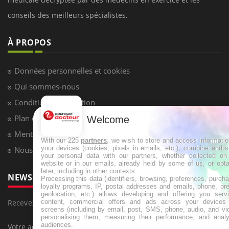
conseils des meilleurs spécialistes.
À PROPOS
Données personnelles et cookies
Qui sommes-nous
Conditions d'utilisation
Plan du site
Welcome
Mentions Légales
With our 225
partners
, we wish to store and access informati
your devices (cookies, pixels in emails, etc.), combine and 
Nous contacter
your personal data with our partners, whether collected on 
website or in our emails, already held by some of us, or obt
later, including in other contexts.
NEWSLETTER
Processing this data (identifiers, browsing, preferences, purch
loyalty programs, IP, postal addresses and emails, phone, pr
geolocation, etc.) allows developing and offering you servi
content, commercial offers and ads across your devices
Recevez toutes les semaines les meilleures infos santé
screens (including by email, post, SMS, phone, audio, and vi
personalising them, measuring their performance, and analy
audiences.