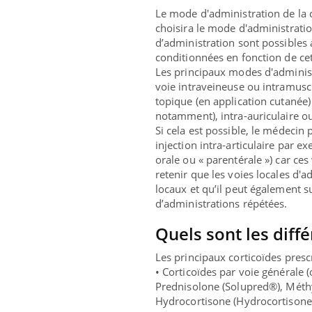
Le mode d'administration de la 
choisira le mode d'administrat
s :
Insul
Youtu
d’administration
sont possibles 
be
osait
conditionnées en fonction de cet
Les principaux modes d'administ
à aborder...
En 202
voie intraveineuse ou intramusc
des questions
reste 
topique
(en application cutanée
montrer ...
patien
notamment), intra-auriculaire o
Si cela est possible, le médecin
p
injection intra-articulaire par e
orale ou « parentérale ») car ces
retenir que les voies locales d'
locaux et qu’il peut également 
d’administrations répétées.
Quels sont les diffé
Les principaux corticoïdes prescri
•
Corticoïdes par voie générale
(
Prednisolone (Solupred®), Méth
Hydrocortisone (Hydrocortison