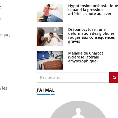
Hypotension orthostatique
e
: quand la pression
artérielle chute au lever
e
Drépanocytose : une
déformation des globules
mique,
rouges aux conséquences
graves
Maladie de Charcot
(Sclérose latérale
amyotrophique)
-
l
 les
J'AI MAL