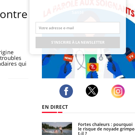
Restez connecté à toute l’actualité de la
contre
Santé
S'INSCRIRE À LA NEWSLETTER
rigine
 troubles
ndaires qui
Publicité
Twitter
Facebook
Instagram
EN DIRECT
e empêche-t-elle de
Fortes chaleurs : pourquoi
a nuit ?
le risque de noyade grimpe
t-il ?