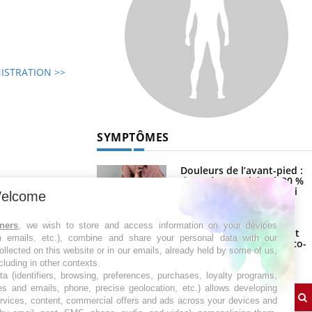
ISTRATION >>
SYMPTÔMES
Douleurs de l’avant-pied :
des métatarsalgies à 90 %
liées à problème d’appui
elcome
tners
, we wish to store and access information on your devices
Mauvaise haleine : il faut
in emails, etc.), combine and share your personal data with our
améliorer l’hygiène bucco-
ollected on this website or in our emails, already held by some of us,
dentaire
ncluding in other contexts.
ta (identifiers, browsing, preferences, purchases, loyalty programs,
es and emails, phone, precise geolocation, etc.) allows developing
ervices, content, commercial offers and ads across your devices and