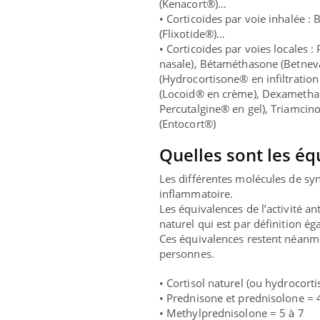
(Kenacort®)…
•
Corticoïdes par voie inhalée
: 
(Flixotide®)…
•
Corticoïdes par voies locales
:
nasale), Bétaméthasone (Betnev
(Hydrocortisone® en infiltration 
(Locoid® en crème), Dexametha
Percutalgine® en gel), Triamcin
(Entocort®)
Quelles sont les éq
Les différentes molécules de sy
inflammatoire
.
Les
équivalences de l’activité a
naturel qui est par définition éga
Ces équivalences restent néanmoi
personnes.
• Cortisol naturel
(ou hydrocorti
• Prednisone et prednisolone
= 
• Methylprednisolone
= 5 à 7