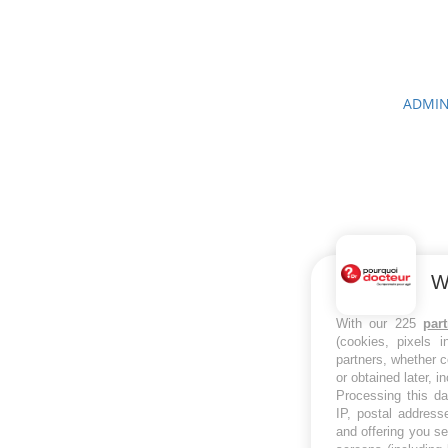
ADMIN
W
With our 225
par
(cookies, pixels 
partners, whether c
or obtained later, i
Processing this da
IP, postal address
and offering you s