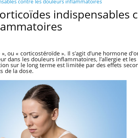
ensables contre les douleurs inflammatoires
corticoïdes indispensables 
flammatoires
 », ou « corticostéroïde ». Il s’agit d’une hormone d'o
eur dans les douleurs inflammatoires, l’allergie et les
tion sur le long terme est limitée par des effets seco
s de la dose.
Chikungunya, dengue, West
La siest
Nile : que se passe-t-il dans
dormir l
le sud de la France ?