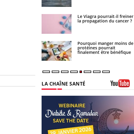
 fin du comprimé
Le Viagra pourrait-il freiner
 jours se profile-t-
la propagation du cancer ?
n ?
i votre ventre
Pourquoi manger moins de
il les premiers jours
protéines pourrait
vacances ?
finalement être bénéfique
LA CHAÎNE SANTÉ
Youtube