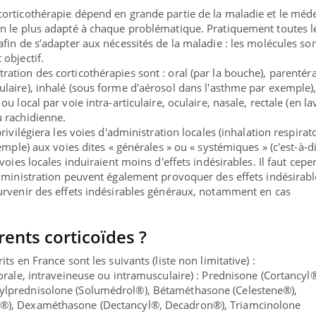
corticothérapie
dépend en grande partie de la maladie
et le méd
ion le plus adapté à chaque problématique. Pratiquement
toutes l
ine & Charge mentale : et si on
Eczéma Chronique des
be
Youtube
afin de s’adapter aux nécessités de la maladie : les molécules so
Youtube
Y
 en parler??
préparer pour l’été !
 objectif.
ration des corticothérapies sont :
oral
(par la bouche),
parentéra
6, l'insuline dans le diabète de type 2
L'été arrive… et avec lui,
ulaire),
inhalé
(sous forme d'aérosol dans l'asthme par exemple)
entourée d'idées reçues chez les
rythme de vie ! Vacances, p
) ou
local
par voie intra-articulaire, oculaire, nasale, rectale (en 
ts comme parfois chez les soignants.
activités en plein air… No
u rachidienne.
rivilégiera les voies d'administration locales
(inhalation respirat
xemple) aux voies dites « générales » ou « systémiques » (c'est-à-d
 voies locales induiraient moins d'effets indésirables. Il faut cep
administration peuvent également provoquer des effets indésirabl
survenir des effets indésirables généraux, notamment en cas
rents corticoïdes ?
ts en France sont les suivants (liste non limitative) :
orale, intraveineuse ou intramusculaire) : Prednisone (Cortancyl®
ylprednisolone (Solumédrol®), Bétaméthasone (Celestene®),
e®), Dexaméthasone (Dectancyl®, Decadron®), Triamcinolone