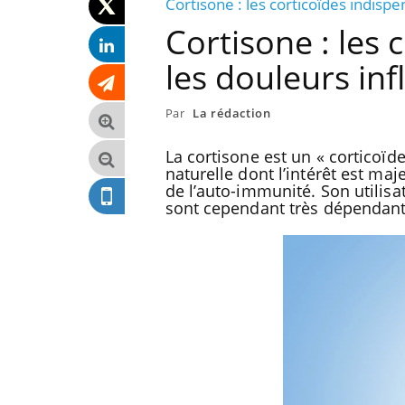
Cortisone : les corticoïdes indisp
Cortisone : les 
les douleurs in
Par
La rédaction
La cortisone est un « corticoïde
naturelle dont l’intérêt est maj
de l’auto-immunité. Son utilisa
sont cependant très dépendant
 cas détecté
Comment oublier les écrans
te en France
en vacances ?