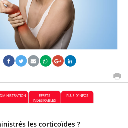
Les médicaments GLP-1
VIH : la
protègent-ils aussi les os ?
tous les
elle enfi
Cytomégalovirus : ce qui
Pourquo
change dans la prise en
gâche-t-
charge des femmes
de vos 
enceintes
DMINISTRATION
EFFETS
PLUS D’INFOS
INDESIRABLES
istrés les corticoïdes ?