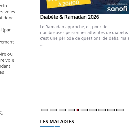
ecin
es voies
Youtube
 Mains : se
Diabète & Ramadan 2026
Youtube
nt donc
outube
Le Ramadan approche, et, pour de
l
(par
 un tout nouveau
nombreuses personnes atteintes de diabète,
,
lage, piscine, soleil,
c'est une période de questions, de défis, mai
lavement
s mains sont ...
...
oire ou
ire voie
endant
es
),
LES MALADIES