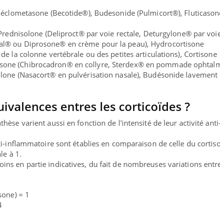
Béclometasone (Becotide®), Budesonide (Pulmicort®), Fluticason
 Prednisolone (Deliproct® par voie rectale, Deturgylone® par voi
al® ou Diprosone® en crème pour la peau), Hydrocortisone
de la colonne vertébrale ou des petites articulations), Cortisone
sone (Chibrocadron® en collyre, Sterdex® en pommade ophtal
olone (Nasacort® en pulvérisation nasale), Budésonide lavement
uivalences entres les corticoïdes ?
nthèse varient aussi en fonction de
l'intensité de leur activité anti
nti-inflammatoire
sont établies en comparaison de celle du cortiso
le à 1.
ns en partie indicatives, du fait de nombreuses variations entre
sone) = 1
4