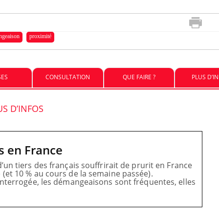
Pourquoi manger moins de
ngeaison
proximité
protéines pourrait
finalement être bénéfique
SES
CONSULTATION
QUE FAIRE ?
PLUS D’I
Grossesse et chaleur : ce
que dit la science
US D’INFOS
 en France
un tiers des français souffrirait de prurit en France
(et 10 % au cours de la semaine passée).
interrogée, les démangeaisons sont fréquentes, elles