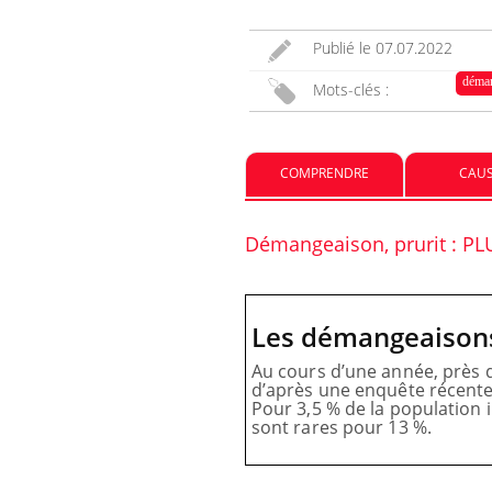
elle enfin ?
Publié le
07.07.2022
s : ce qui
Pourquoi votre ventre
déma
Mots-clés :
prise en
gâche-t-il les premiers jours
mmes
de vos vacances ?
COMPRENDRE
CAU
he-t-elle de
Fortes chaleurs : pourquoi
le risque de noyade grimpe-
t-il ?
Démangeaison, prurit : PL
Les démangeaisons
Au cours d’une année, près d’
d’après une enquête récente 
Pour 3,5 % de la population 
sont rares pour 13 %.