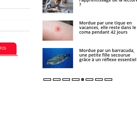
?
contamination ?
Mordue par une tique en
Allergies alimentaires : une
vacances, elle reste dans le
nouvelle arme contre les
coma pendant 42 jours
réactions sévères
NFOS
Mordue par un barracuda,
Comment gérer le sommeil
une petite fille secourue
des enfants en vacances ?
grâce à un réflexe essentiel