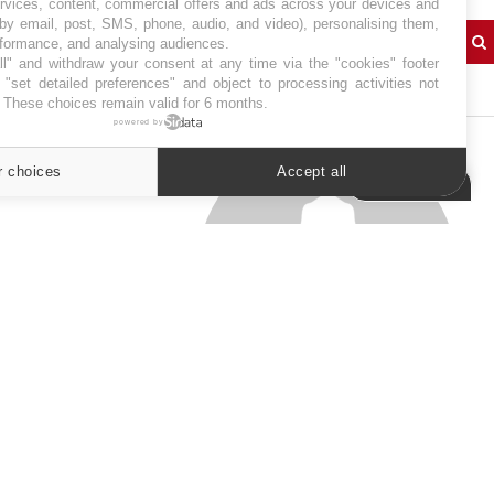
ervices, content, commercial offers and ads across your devices and
 by email, post, SMS, phone, audio, and video), personalising them,
rformance, and analysing audiences.
l" and withdraw your consent at any time via the "cookies" footer
J'AI MAL
"set detailed preferences" and object to processing activities not
. These choices remain valid for 6 months.
powered by
r choices
Accept all
Cookies settings
SYMPTÔMES
Douleurs de l’avant-pied :
des métatarsalgies à 90 %
liées à problème d’appui