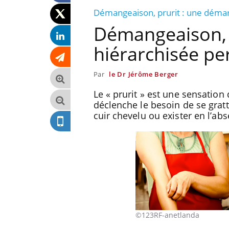
Démangeaison, prurit : une démar
Démangeaison, 
hiérarchisée pe
Par
le Dr Jérôme Berger
Le « prurit » est une sensati
déclenche le besoin de se gratt
cuir chevelu ou exister en l’abse
©123RF-anetlanda
ts GLP-1
VIH : la fin du comprimé
ssi les os ?
tous les jours se profile-t-