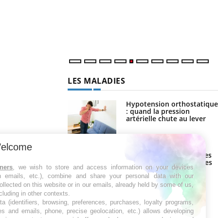
LES MALADIES
Hypotension orthostatique
: quand la pression
artérielle chute au lever
Drépanocytose : une
déformation des globules
elcome
rouges aux conséquences
graves
tners
, we wish to store and access information on your devices
in emails, etc.), combine and share your personal data with our
Maladie de Charcot
ollected on this website or in our emails, already held by some of us,
(Sclérose latérale
ncluding in other contexts.
amyotrophique)
ta (identifiers, browsing, preferences, purchases, loyalty programs,
es and emails, phone, precise geolocation, etc.) allows developing