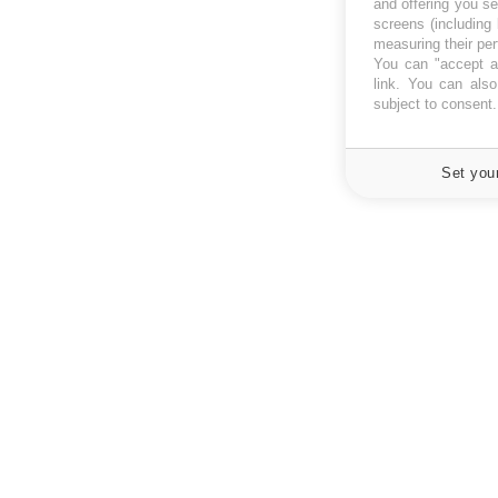
and offering you s
screens (including
measuring their pe
You can "accept al
link
. You can also 
subject to consent
Set you