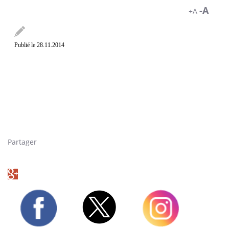
-A
+A
Publié le 28.11.2014
Des tics, des gestes brutaux ou de petits cris. Tels sont les
symptômes les plus courants du syndrome Gilles de la Tourette.
Dans cette vidéo, des malades témoignent. Consultez l'article de
Pourquoi Docteur sur le sujet :
https://www.pourquoidocteur.fr/Syndrome-Gilles-de-la-Tourette---
une-nouvelle-therapie-par-la-video-8846.html
Partager
Twitter