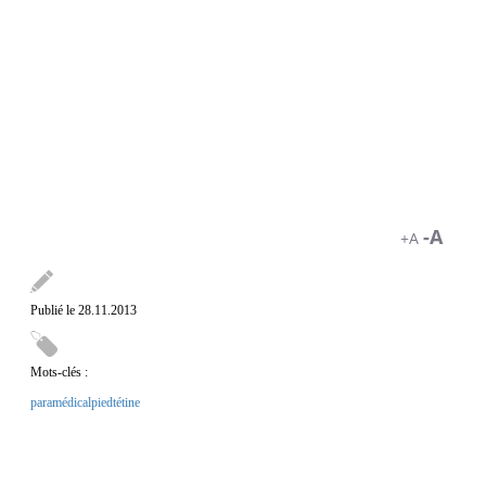
-A
+A
Publié le 28.11.2013
Mots-clés :
paramédical
pied
tétine
Un simple piercing sur la langue permettrait de
diriger son fauteuil roulant. C'est l'expérience menée aux Etats-Unis
par une équipe de Georgia Tech. Consultez l'article de Pourquoi
Docteur sur le sujet : https://www.pourquoidocteur.fr/Un-piercing-