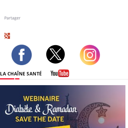
sur-la-langue-pour-controler-son-fauteuil-roulant-4479.html
Partager
Twitter
Facebook
Instagram
LA CHAÎNE SANTÉ
Youtube