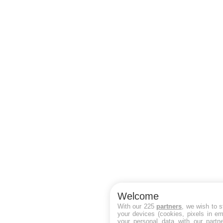
Welcome
With our 225
partners
, we wish to 
your devices (cookies, pixels in em
your personal data with our partne