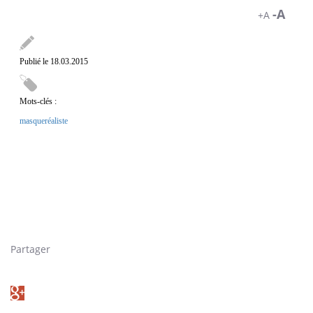
-A
+A
Publié le 18.03.2015
Mots-clés :
masque
réaliste
"Je suis Vinnie Jones et je vais vous enseigner une
leçon que vous n'oublierez pas." Pour promouvoir le massage
cardiaque, la British Heart Foundation a fait appel à Vinnie Jones... et
au rythme de Stayin' Alive des Bee Gees. Consultez l'article de
Pourquoi Docteur sur le sujet : https://www.pourquoidocteur.fr/Le-
massage-cardiaque-pourrait-sauver-un-tiers-des-victimes-
4343.html
Partager