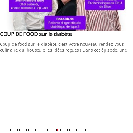
Youtube
COUP DE FOOD sur le diabète
Youtube
Coup de food sur le diabète, c'est votre nouveau rendez-vous
culinaire qui bouscule les idées reçues ! Dans cet épisode, une ...