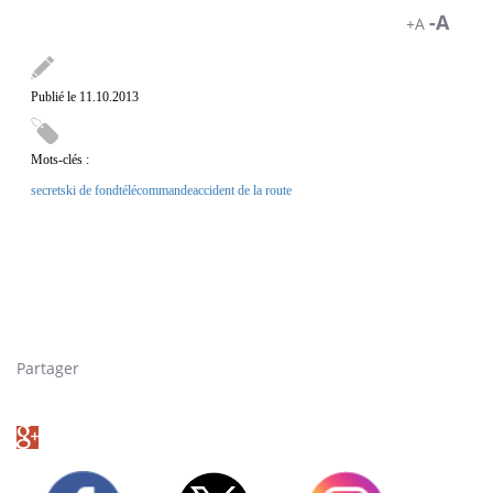
-A
+A
Publié le 11.10.2013
Mots-clés :
secret
ski de fond
télécommande
accident de la route
"Quand vous regardez
votre smartphone, qui regarde la route ?" Ce spot de la Sécurité
routière veut sensibiliser les conducteurs aux dangers des SMS au
volant. Consultez l'article de Pourquoi Docteur à ce sujet :
https://www.pourquoidocteur.fr/Securite-routiere---les-
conducteurs-de-moins-de-25-ans-accros-aux-SMS-3916.html
Partager