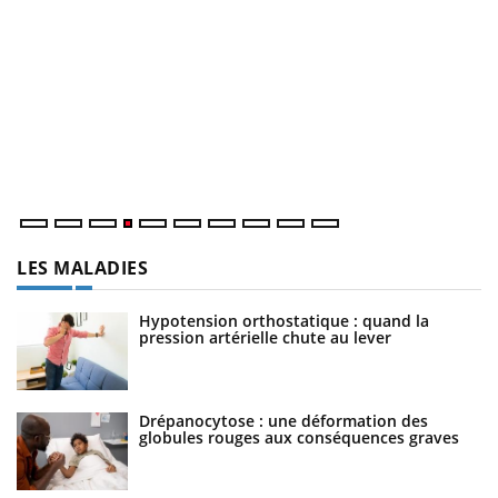
D
Yo
L
at
dé
LES MALADIES
Hypotension orthostatique : quand la
pression artérielle chute au lever
Drépanocytose : une déformation des
globules rouges aux conséquences graves