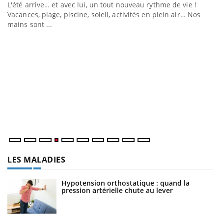
e
L'été arrive… et avec lui, un tout nouveau rythme de vie !
Vacances, plage, piscine, soleil, activités en plein air… Nos
mains sont ...
D
Yo
L
at
dé
LES MALADIES
Hypotension orthostatique : quand la
pression artérielle chute au lever