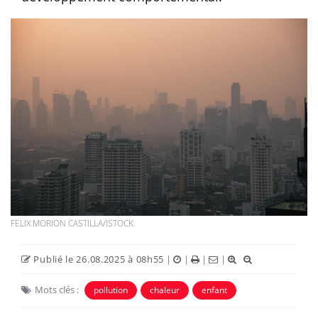
FELIX MORION CASTILLA/ISTOCK
Publié le 26.08.2025 à 08h55
|
|
|
|
Mots clés :
pollution
chaleur
enfant