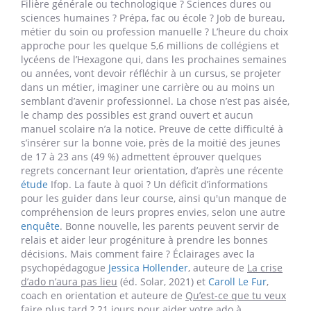
Filière générale ou technologique ? Sciences dures ou
sciences humaines ? Prépa, fac ou école ? Job de bureau,
métier du soin ou profession manuelle ? L’heure du choix
approche pour les quelque 5,6 millions de collégiens et
lycéens de l’Hexagone qui, dans les prochaines semaines
ou années, vont devoir réfléchir à un cursus, se projeter
dans un métier, imaginer une carrière ou au moins un
semblant d’avenir professionnel. La chose n’est pas aisée,
le champ des possibles est grand ouvert et aucun
manuel scolaire n’a la notice. Preuve de cette difficulté à
s’insérer sur la bonne voie, près de la moitié des jeunes
de 17 à 23 ans (49 %) admettent éprouver quelques
regrets concernant leur orientation, d’après une récente
étude
Ifop. La faute à quoi ? Un déficit d’informations
pour les guider dans leur course, ainsi qu'un manque de
compréhension de leurs propres envies, selon une autre
enquête
. Bonne nouvelle, les parents peuvent servir de
relais et aider leur progéniture à prendre les bonnes
décisions. Mais comment faire ? Éclairages avec la
psychopédagogue
Jessica Hollender
, auteure de
La crise
d’ado n’aura pas lieu
(éd. Solar, 2021) et
Caroll Le Fur
,
coach en orientation et auteure de
Qu’est-ce que tu veux
faire plus tard ? 21 jours pour aider votre ado à