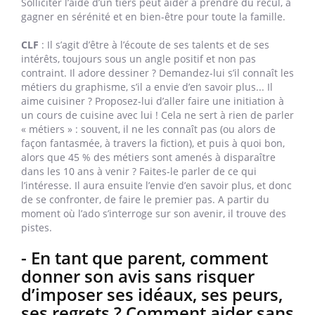
Solliciter l’aide d’un tiers peut aider à prendre du recul, à
gagner en sérénité et en bien-être pour toute la famille.
CLF
: Il s’agit d’être à l’écoute de ses talents et de ses
intérêts, toujours sous un angle positif et non pas
contraint. Il adore dessiner ? Demandez-lui s’il connaît les
métiers du graphisme, s’il a envie d’en savoir plus... Il
aime cuisiner ? Proposez-lui d’aller faire une initiation à
un cours de cuisine avec lui ! Cela ne sert à rien de parler
« métiers » : souvent, il ne les connaît pas (ou alors de
façon fantasmée, à travers la fiction), et puis à quoi bon,
alors que 45 % des métiers sont amenés à disparaître
dans les 10 ans à venir ? Faites-le parler de ce qui
l’intéresse. Il aura ensuite l’envie d’en savoir plus, et donc
de se confronter, de faire le premier pas. A partir du
moment où l’ado s’interroge sur son avenir, il trouve des
pistes.
- En tant que parent, comment
donner son avis sans risquer
d’imposer ses idéaux, ses peurs,
ses regrets ? Comment aider sans