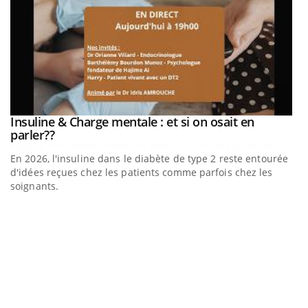
be
Insuline & Charge mentale : et si on osait en
Youtube
Youtube
parler??
En 2026, l'insuline dans le diabète de type 2 reste entourée
a
d'idées reçues chez les patients comme parfois chez les
soignants.
E
Yo
l’
L'
Va