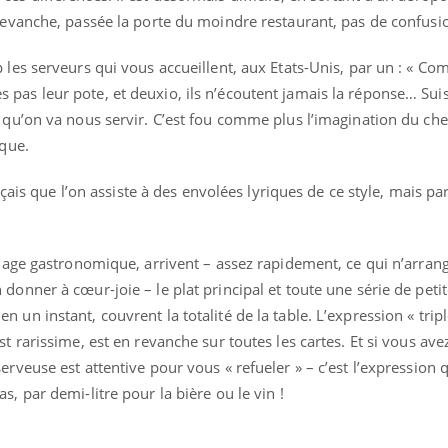
revanche, passée la porte du moindre restaurant, pas de confusi
 les serveurs qui vous accueillent, aux Etats-Unis, par un : « C
pas leur pote, et deuxio, ils n’écoutent jamais la réponse… Sui
 qu’on va nous servir. C’est fou comme plus l’imagination du che
ique.
ançais que l’on assiste à des envolées lyriques de ce style, mais p
nnage gastronomique, arrivent – assez rapidement, ce qui n’arrang
donner à cœur-joie – le plat principal et toute une série de peti
un instant, couvrent la totalité de la table. L’expression « tripl
t rarissime, est en revanche sur toutes les cartes. Et si vous ave
rveuse est attentive pour vous « refueler » – c’est l’expression q
, par demi-litre pour la bière ou le vin !