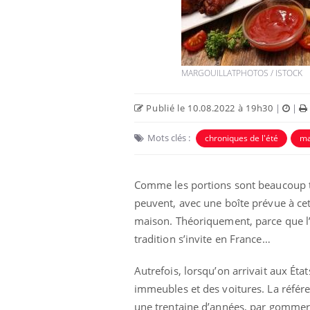
MARGOUILLATPHOTOS / ISTOCK
Publié le 10.08.2022 à 19h30
|
|
Mots clés :
chroniques de l'été
ma
nnectés :
Les médicaments GLP-1
travail
protègent-ils aussi les os ?
plus en plus
Comme les portions sont beaucoup tr
ées
peuvent, avec une boîte prévue à cet
maison. Théoriquement, parce que l’h
ectal : une
Cytomégalovirus : ce qui
mple aurait
change dans la prise en
tradition s’invite en France…
onne au Pays
charge des femmes
enceintes
Autrefois, lorsqu’on arrivait aux État
, dengue,
La sieste empêche-t-elle de
immeubles et des voitures. La référen
que se passe-t-
dormir la nuit ?
une trentaine d’années, par gommer ce
d de la France ?