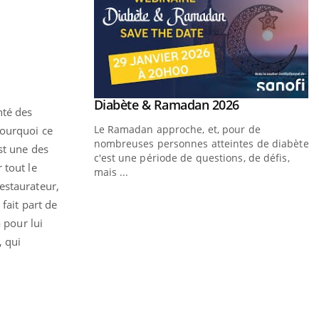
Youtube
 Mains : se
Diabète & Ramadan 2026
Youtube
nté des
outube
Le Ramadan approche, et, pour de
pourquoi ce
 un tout nouveau
nombreuses personnes atteintes de diabète,
st une des
plage, piscine,
c'est une période de questions, de défis,
 tout le
 air… Nos mains sont
mais ...
estaurateur,
Y
fait part de
f
 pour lui
, qui
U
i
l
p