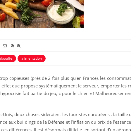
|
|
lbouffe
alimentation
VIH : la fin du comprimé
Le Viagr
tous les jours se profile-t-
la propa
elle enfin ?
op copieuses (près de 2 fois plus qu’en France), les consomma
 effet que propose systématiquement le serveur, emporter les re
ypocrisie fait partie du jeu, « pour le chien » ! Malheureusement
Pourquoi votre ventre
Pourquo
gâche-t-il les premiers
protéine
jours de vos vacances ?
finalem
s-Unis, deux choses sidéraient les touristes européens : la taille 
Fortes chaleurs : pourquoi
Grossess
ce aux buildings de la Défense et l’inflation du prix de l’essence 
le risque de noyade
que dit 
s différences. Il est désormais difficile, en sortant d’un aéropo
grimpe-t-il ?