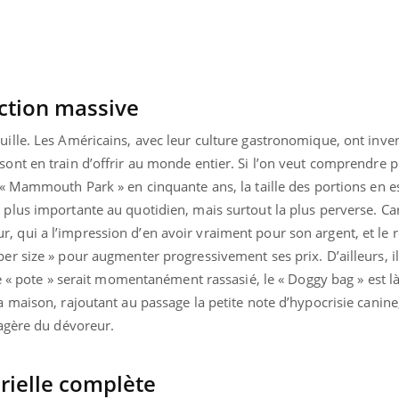
ction massive
line & Charge mentale : et si on
Eczéma Chronique des
ube
Youtube
uille. Les Américains, avec leur culture gastronomique, ont inve
Youtube
Y
t en parler??
préparer pour l’été !
sont en train d’offrir au monde entier. Si l’on veut comprendre 
26, l'insuline dans le diabète de type 2
L'été arrive… et avec lui,
à « Mammouth Park » en cinquante ans, la taille des portions en e
 entourée d'idées reçues chez les
rythme de vie ! Vacances, 
 plus importante au quotidien, mais surtout la plus perverse. Car
nts comme parfois chez les soignants.
soleil, activités en plein
 qui a l’impression d’en avoir vraiment pour son argent, et le r
...
er size » pour augmenter progressivement ses prix. D’ailleurs, il 
 le « pote » serait momentanément rassasié, le « Doggy bag » est là
a maison, rajoutant au passage la petite note d’hypocrisie canine
sagère du dévoreur.
rielle complète