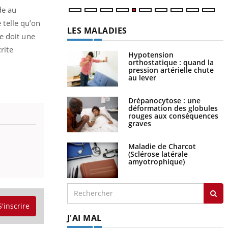
de au
e telle qu’on
LES MALADIES
e doit une
rite
Hypotension
orthostatique : quand la
pression artérielle chute
au lever
Drépanocytose : une
déformation des globules
rouges aux conséquences
graves
Maladie de Charcot
(Sclérose latérale
amyotrophique)
S'inscrire
J'AI MAL