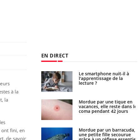
EN DIRECT
a pourrait-il freiner
Le smartphone nuit-il à
gation du cancer ?
l'apprentissage de la
lecture ?
teurs
stes à la
, la
i manger moins de
Mordue par une tique en
s pourrait
vacances, elle reste dans le
ent être bénéfique
coma pendant 42 jours
des
e et chaleur : ce
Mordue par un barracuda,
ont fini, en
la science
une petite fille secourue
rt, de savoir
grâce à un réflexe essentiel