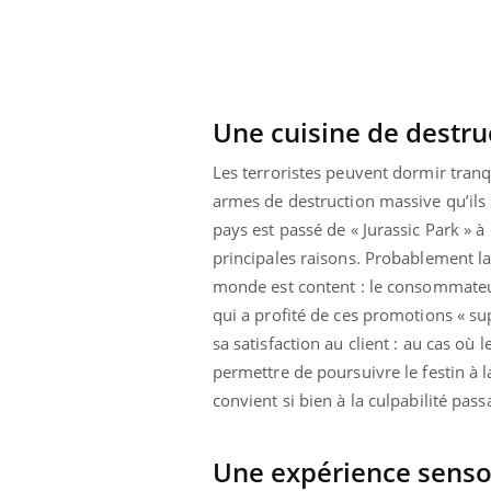
Une cuisine de destru
ins :
Carence en fer : comprendre pour
Insu
Youtube
Yout
Les terroristes peuvent dormir tranq
tube
Youtube
prévenir
osai
armes de destruction massive qu’ils 
es à aborder...
Fatigue, irritabilité, brouillard mental ou
En 20
pays est passé de « Jurassic Park » 
er des questions
même alopécie… Les symptômes de la
reste
principales raisons. Probablement la
st montrer ...
carence en fer sont multiples ce qui la rend
patie
monde est content : le consommateur,
...
qui a profité de ces promotions « sup
sa satisfaction au client : au cas où
permettre de poursuivre le festin à l
convient si bien à la culpabilité pas
Une expérience senso