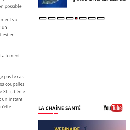
on possible.
omment va
s un
f est en
arfaitement
e pas le cas
tes coupelles
e XL », bénie
z un instant
u’elle
LA CHAÎNE SANTÉ
Youtube