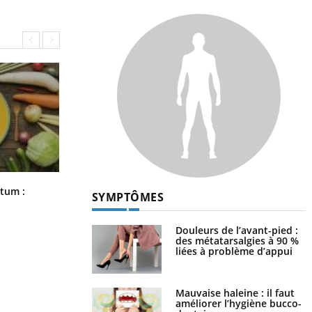
Comment nous percevons le chaud
rtum :
SYMPTÔMES
et le froid : une recherche éclaire le
sujet
Douleurs de l’avant-pied :
des métatarsalgies à 90 %
liées à problème d’appui
Mauvaise haleine : il faut
améliorer l’hygiène bucco-