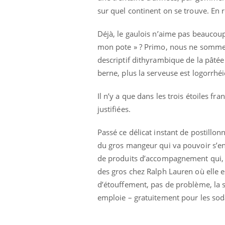
sur quel continent on se trouve. En 
Déjà, le gaulois n’aime pas beaucoup
mon pote » ? Primo, nous ne sommes 
descriptif dithyrambique de la pâtée
berne, plus la serveuse est logorrhé
Il n’y a que dans les trois étoiles fr
justifiées.
Passé ce délicat instant de postillo
du gros mangeur qui va pouvoir s’en 
de produits d’accompagnement qui, en 
des gros chez Ralph Lauren où elle es
d’étouffement, pas de problème, la se
emploie – gratuitement pour les sodas