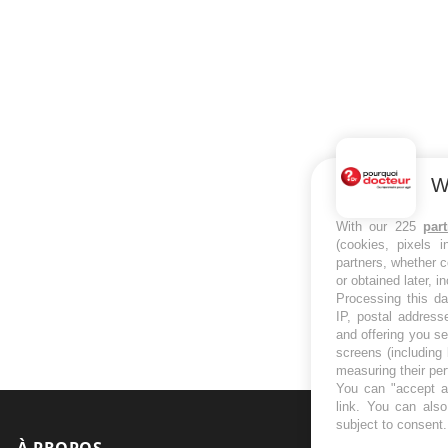
W
With our 225
par
(cookies, pixels 
partners, whether c
or obtained later, i
Processing this da
IP, postal address
and offering you s
screens (including
measuring their pe
You can "accept al
link
. You can also 
subject to consent
À PROPOS
NEWSLETT