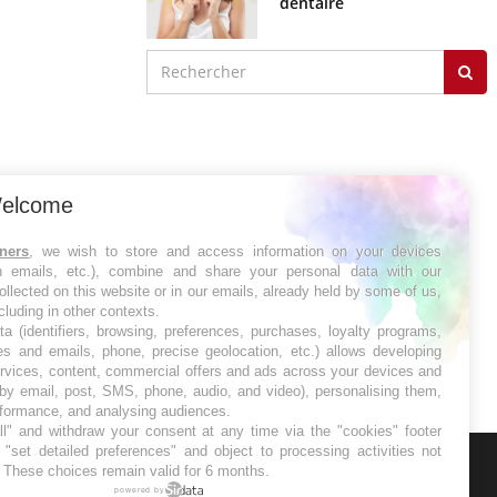
dentaire
elcome
tners
, we wish to store and access information on your devices
in emails, etc.), combine and share your personal data with our
ollected on this website or in our emails, already held by some of us,
ncluding in other contexts.
ta (identifiers, browsing, preferences, purchases, loyalty programs,
es and emails, phone, precise geolocation, etc.) allows developing
ervices, content, commercial offers and ads across your devices and
 by email, post, SMS, phone, audio, and video), personalising them,
rformance, and analysing audiences.
l" and withdraw your consent at any time via the "cookies" footer
"set detailed preferences" and object to processing activities not
. These choices remain valid for 6 months.
ER
powered by